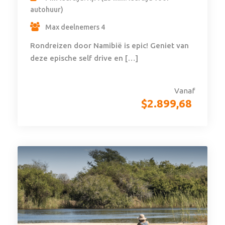
autohuur)
Max deelnemers 4
Rondreizen door Namibië is epic! Geniet van
deze epische self drive en […]
Vanaf
$
2.899,68