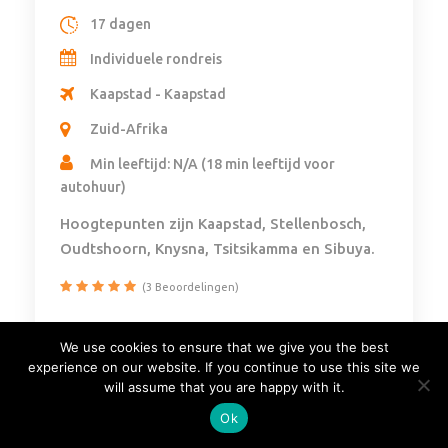
17 dagen
Individuele rondreis
Kaapstad - Kaapstad
Zuid-Afrika
Min leeftijd: N/A (18 min leeftijd voor
autohuur)
Hoogtepunten zijn Kaapstad, Stellenbosch,
Oudtshoorn, Knysna, Tsitsikamma en Sibuya.
(3 Beoordelingen)
We use cookies to ensure that we give you the best
Vanaf
experience on our website. If you continue to use this site we
$
2.433,76
will assume that you are happy with it.
Ok