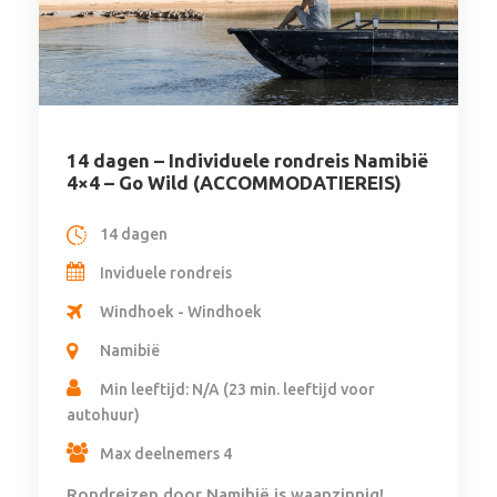
14 dagen – Individuele rondreis Namibië
4×4 – Go Wild (ACCOMMODATIEREIS)
14 dagen
Inviduele rondreis
Windhoek - Windhoek
Namibië
Min leeftijd: N/A (23 min. leeftijd voor
autohuur)
Max deelnemers 4
Rondreizen door Namibië is waanzinnig!