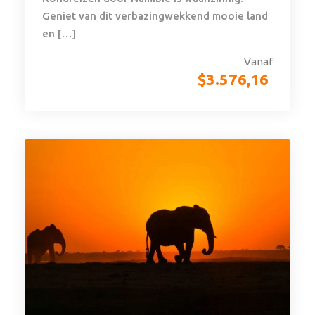
Geniet van dit verbazingwekkend mooie land
en […]
Vanaf
$
3.576,16