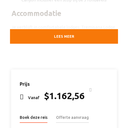
Accommodatie
Je verblijft in comfortabele lodges: Tremisana Lodge
en Marc’s Tree Houses
LEES MEER
Start & Eindpunt
Johannesburg – Johannesburg
Prijs
Vertrektijd
$
1.162,56
Je wordt op de dag van vertrek rond 08:30 uur
Vanaf
opgehaald bij je hotel in Johannesburg of
Johannesburg Airport
Boek deze reis
Offerte aanvraag
Inclusief