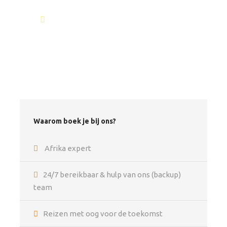
Exclusief
info@africantravels.com
Intercontinentale vluchten, op aanvraag bij te
boeken
Lunches
Visumkosten
Fooien
Souvenirs
Waarom boek je bij ons?
Persoonlijke uitgaven in Krugerpark shops
Drankjes (alcohol, prikdrankjes en mineraalwater)
Afrika expert
Reis- en annuleringsverzekering
24/7 bereikbaar & hulp van ons (backup)
Eventuele onverwachte prijswijzigingen in
team
entreegelden van nationale parken
Reizen met oog voor de toekomst