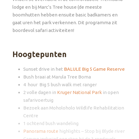
lodge en bij Marc’s Tree house (de meeste
boomhutten hebben ensuite basic badkamers en
gaat uren het park verkennen. Dit programma zit
boordevol safari activiteiten!
Hoogtepunten
Sunset drive in het
BALULE Big 5 Game Reserve
Bush braai at Marula Tree Boma
4 hour Big 5 bush walk met ranger
2 volle dagen in
Kruger National Park
in open
safarivoertuig
Bezoek aan Moholoholo Wildlife Rehabilitation
Centre
1 ochtend bush wandeling
Panorama route
highlights – Stop bij Blyde river
Canyon inclusief een stop bij de 3 rondavels