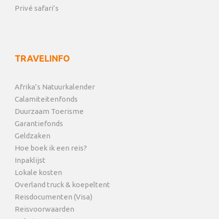
Privé safari’s
uitzicht op de rivier en uitstekende rotspartijen. Rond
17:00 uur ben je terug bij je accommodatie in
Johannesburg (of luchthaven).
Deze safari is ook beschikbaar in 3, 5 of 6 dagen in
TRAVELINFO
combinatie met Marc’s boomhutten of Tremisana
lodge.
Afrika’s Natuurkalender
Calamiteitenfonds
Duurzaam Toerisme
Garantiefonds
Geldzaken
Kaart
Hoe boek ik een reis?
Inpaklijst
Lokale kosten
Overland truck & koepeltent
Reisdocumenten (Visa)
Reisvoorwaarden