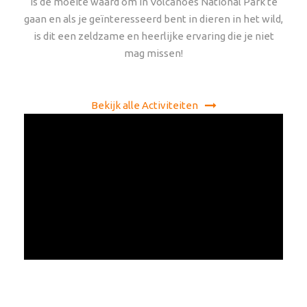
is de moeite waard om in Volcanoes National Park te
gaan en als je geïnteresseerd bent in dieren in het wild,
is dit een zeldzame en heerlijke ervaring die je niet
mag missen!
Bekijk alle Activiteiten