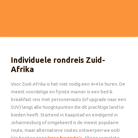
onze betrouwbare kleinschalige partners geven we net
dat beetje extra.
Individuele rondreis Zuid-
Afrika
Voor Zuid-Afrika is het niet nodig een 4×4 te huren. De
meest voordelige en fijnste manier is een bed &
breakfast reis met personenauto (of upgrade naar een
SUV) langs alle hoogtepunten die dit prachtige land te
bieden heeft. Startend in Kaapstad en eindigend in
Johannesburg of omgekeerd is de meest populaire
route, maar alternatieve routes ontwerpen we ook!
We boeken geen
losse huurauto’s
. Alleen complete