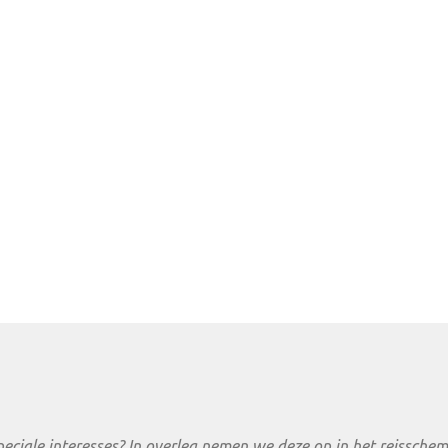
peciale interesses? In overleg nemen we deze op in het reisschem