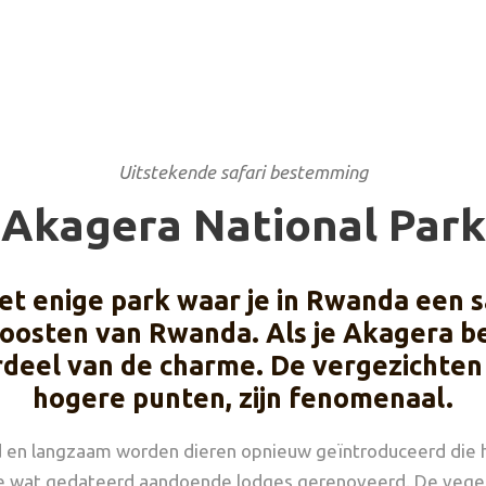
Uitstekende safari bestemming
Akagera National Park
het enige park waar je in Rwanda een 
doosten van Rwanda. Als je Akagera be
deel van de charme. De vergezichten i
hogere punten, zijn fenomenaal.
eld en langzaam worden dieren opnieuw geïntroduceerd die h
e wat gedateerd aandoende lodges gerenoveerd. De vegetat