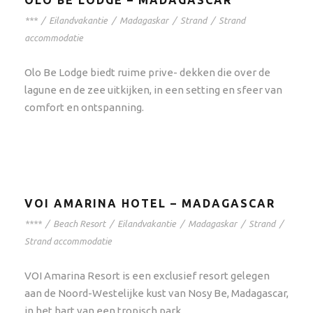
OLO BE LODGE – MADAGASCAR
***
/
Eilandvakantie
/
Madagaskar
/
Strand
/
Strand
accommodatie
Olo Be Lodge biedt ruime prive- dekken die over de
lagune en de zee uitkijken, in een setting en sfeer van
comfort en ontspanning.
VOI AMARINA HOTEL – MADAGASCAR
****
/
Beach Resort
/
Eilandvakantie
/
Madagaskar
/
Strand
/
Strand accommodatie
VOI Amarina Resort is een exclusief resort gelegen
aan de Noord-Westelijke kust van Nosy Be, Madagascar,
in het hart van een tropisch park.