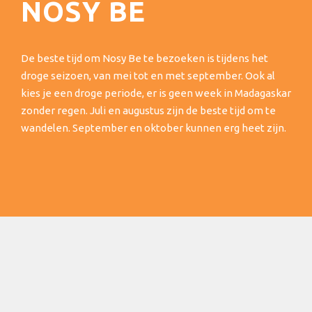
NOSY BE
De beste tijd om Nosy Be te bezoeken is tijdens het
droge seizoen, van mei tot en met september. Ook al
kies je een droge periode, er is geen week in Madagaskar
zonder regen. Juli en augustus zijn de beste tijd om te
wandelen. September en oktober kunnen erg heet zijn.