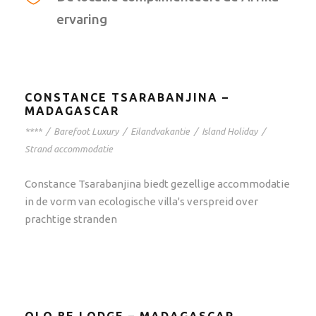
ervaring
CONSTANCE TSARABANJINA –
MADAGASCAR
****
/
Barefoot Luxury
/
Eilandvakantie
/
Island Holiday
/
Strand accommodatie
Constance Tsarabanjina biedt gezellige accommodatie
in de vorm van ecologische villa's verspreid over
prachtige stranden