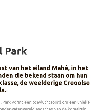
l Park
st van het eiland Mahé, in het
nden die bekend staan ​​om hun
klasse, de weelderige Creoolse
ls.
l Park vormt een toevluchtsoord om een ​​unieke
onderwaterwereldlandschap van de koraaltuin