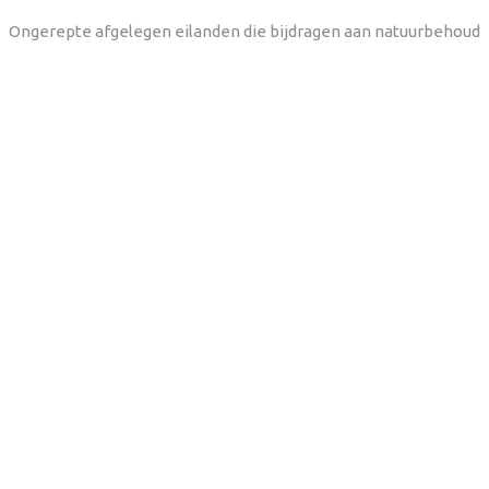
Ongerepte afgelegen eilanden die bijdragen aan natuurbehoud
ravels naar de Seychellen
iteitenfonds