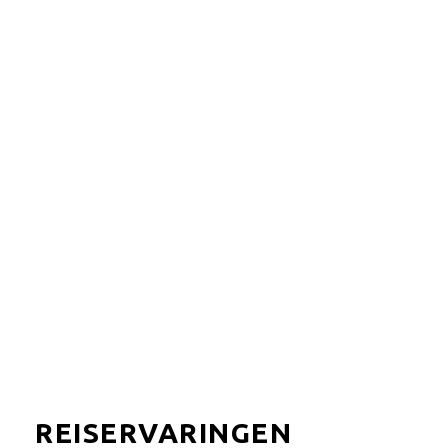
Lalibela is mooi familie-vriendelijk safari park in de
Oost-Kaap. Het ligt in een malaria-vrij gebied en biedt
thuis aan de Big 5.
MEER LADEN
REISERVARINGEN