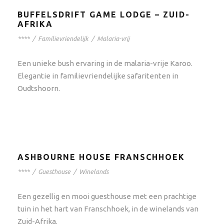
BUFFELSDRIFT GAME LODGE – ZUID-
AFRIKA
****
/
Familievriendelijk
/
Malaria-vrij
Een unieke bush ervaring in de malaria-vrije Karoo.
Elegantie in familievriendelijke safaritenten in
Oudtshoorn.
ASHBOURNE HOUSE FRANSCHHOEK
****
/
Guesthouse
/
Winelands
Een gezellig en mooi guesthouse met een prachtige
tuin in het hart van Franschhoek, in de winelands van
Zuid-Afrika.