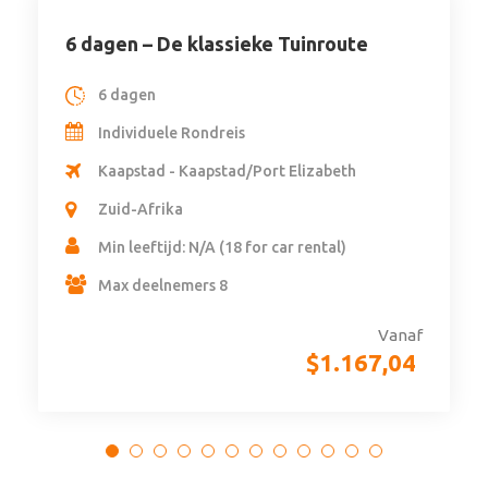
21 dagen – Individuele rondreis Zuid-
Afrika (Johannesburg – Kaapstad)
21 dagen
Indivduele rondreis
Johannesburg - Kaapstad
Zuid-Afrika
Min leeftijd: N/A (18 min. leeftijd voor
autohuur
Vanaf
(4 Beoordelingen)
$
3.423,84