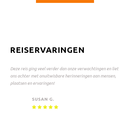
REISERVARINGEN
Dit was een geweldige reis en perfect geregeld! Van
Johannesburg naar het Krugerpark en weer terug. Alles
tot in de puntjes geregeld met keuzevrijheid. Een
onvergetelijke ervaring!
MAARTEN V.
Kleine groepssafari