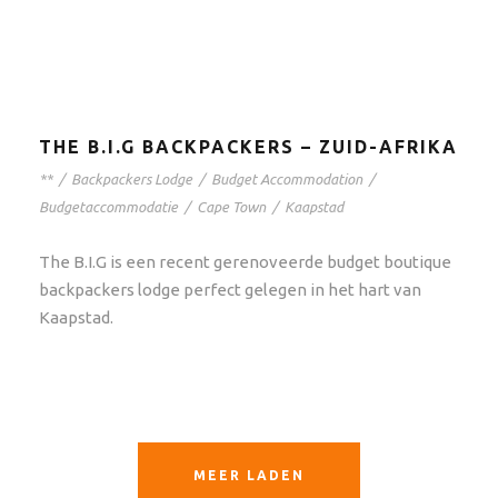
THE B.I.G BACKPACKERS – ZUID-AFRIKA
**
/
Backpackers Lodge
/
Budget Accommodation
/
Budgetaccommodatie
/
Cape Town
/
Kaapstad
The B.I.G is een recent gerenoveerde budget boutique
backpackers lodge perfect gelegen in het hart van
Kaapstad.
MEER LADEN