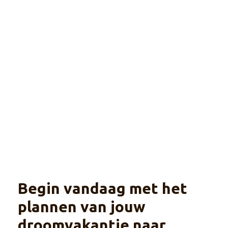
Namibië
Explore
De ultieme manier om te genieten van het
uitgestrekte woestijnlandschap en
natuurbestemmingen
Begin vandaag met het
plannen van jouw
droomvakantie naar