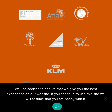
© 2023 African Travels All Rights Reserved.
We use cookies to ensure that we give you the best
experience on our website. If you continue to use this site we
will assume that you are happy with it.
Nederlands
English
(
Engels
)
Ok