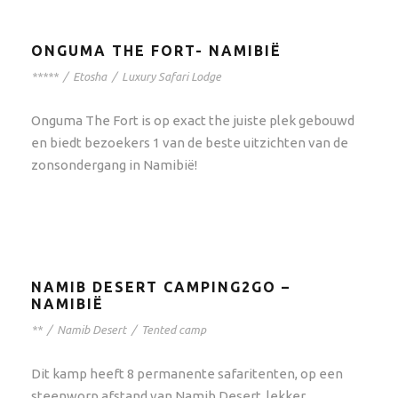
ONGUMA THE FORT- NAMIBIË
*****
/
Etosha
/
Luxury Safari Lodge
Onguma The Fort is op exact the juiste plek gebouwd
en biedt bezoekers 1 van de beste uitzichten van de
zonsondergang in Namibië!
NAMIB DESERT CAMPING2GO –
NAMIBIË
**
/
Namib Desert
/
Tented camp
Dit kamp heeft 8 permanente safaritenten, op een
steenworp afstand van Namib Desert, lekker