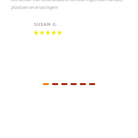
plaatsen en ervaringen!
SUSAN G.
Privé safari Oeganda, Tanzania, Botswana
en Zuid-Afrika