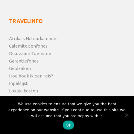
TRAVELINFO
Afrika’s Natuurkalender
Calamiteitenfonds
Duurzaam Toerisme
Garantiefonds
Geldzaken
Hoe boek ik een reis?
Inpaklijst
Lokale kosten
Overland truck & koepeltent
We use cookies to ensure that we give you the best
Reisdocumenten (Visa)
experience on our website. If you continue to use this site we
Reisvoorwaarden
will assume that you are happy with it.
Safarivoertuigen
Ok
Schiphol