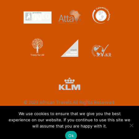
© 2023 African Travels All Rights Reserved.
We use cookies to ensure that we give you the best
experience on our website. If you continue to use this site we
will assume that you are happy with it.
Nederlands
English
(
Engels
)
Ok