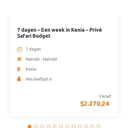
77 dagen – De Absolute Safari
77 dagen
Nairobi - Kaapstad
Kenia, Oeganda, Rwanda, Tanzania, Malawi,
Zambia, Zimbabwe, Botswana, Namibië, Zuid-
Afrika
Min leeftijd: 18+
Vanaf
Max deelnemers 28
$
5.510,40
(13 Beoordelingen)