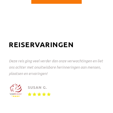
REISERVARINGEN
Dit was een geweldige reis en perfect geregeld! Van
Johannesburg naar het Krugerpark en weer terug. Alles
tot in de puntjes geregeld met keuzevrijheid. Een
onvergetelijke ervaring!
MAARTEN V.
Kleine groepssafari