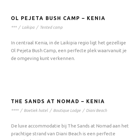
OL PEJETA BUSH CAMP – KENIA
***
/
Laikipa
/
Tented camp
In centraal Kenia, in de Laikipia regio ligt het gezellige
Ol Pejeta Bush Camp, een perfecte plek waarvanuit je
de omgeving kunt verkennen.
THE SANDS AT NOMAD – KENIA
****
/
Boetiek hotel
/
Boutique Lodge
/
Diani Beach
De luxe accommodatie bij The Sands at Nomad aan het
prachtige strand van Diani Beach is een perfecte