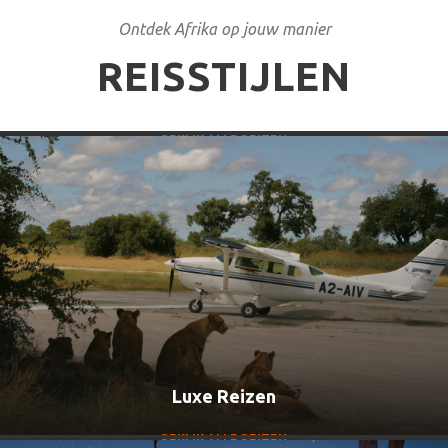
Ontdek Afrika op jouw manier
REISSTIJLEN
Individuele rondreizen
BEKIJK ALLE REIZEN
Luxe Reizen
Familiereizen
BEKIJK ALLE REIZEN
BEKIJK ALLE REIZEN