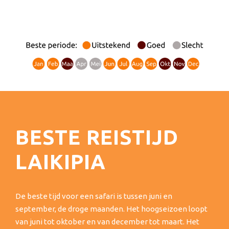
BESTE REISTIJD
LAIKIPIA
De beste tijd voor een safari is tussen juni en
september, de droge maanden. Het hoogseizoen loopt
van juni tot oktober en van december tot maart. Het