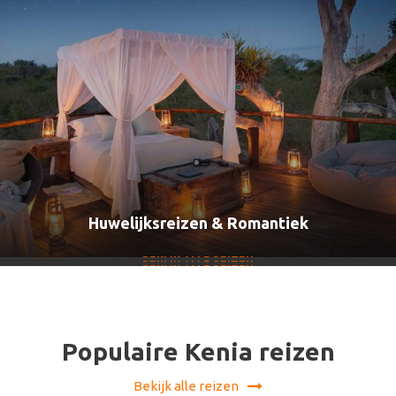
Huwelijksreizen & Romantiek
Accommodatie Groepsreizen
Kampeer Groepsreizen
BEKIJK ALLE REIZEN
BEKIJK ALLE REIZEN
BEKIJK ALLE REIZEN
Populaire Kenia reizen
Bekijk alle reizen