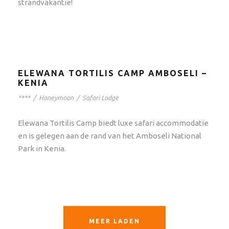
strandvakantie!
ELEWANA TORTILIS CAMP AMBOSELI –
KENIA
****
/
Honeymoon
/
Safari Lodge
Elewana Tortilis Camp biedt luxe safari accommodatie
en is gelegen aan de rand van het Amboseli National
Park in Kenia.
MEER LADEN