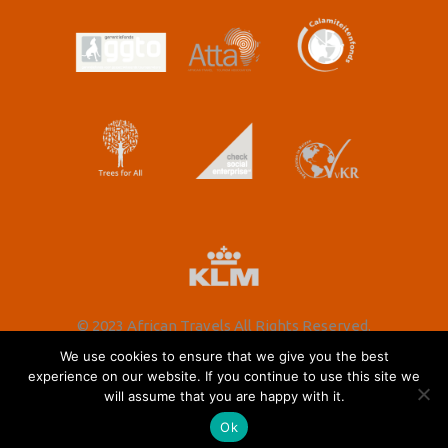
© 2023 African Travels All Rights Reserved.
We use cookies to ensure that we give you the best
experience on our website. If you continue to use this site we
will assume that you are happy with it.
Nederlands
English
(
Engels
)
Ok
Foto's