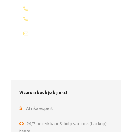
+31 85 4018272
Exclusief
+1 8053087129
Vlucht van en naar Kenia, optioneel bij te boeken
Reis- en annuleringsverzekering
info@africantravels.com
Opwaardering naar een Land Cruiser ipv Mini van
Visa
Persoonlijke aankopen
Fooien (richtlijn voor de gids is vanaf USD20 per
dag als groep)
Het wassen van kleding
Waarom boek je bij ons?
Alcoholische en non-alcoholische dranken
Afrika expert
Extras/upgrades
24/7 bereikbaar & hulp van ons (backup)
Upgrade accommodatie
team