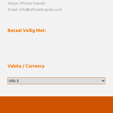
Skype: African.Travels
Optioneel: verleng deze safari met een paar
Email: info@africantravels.com
stranddagen op Diani Beach! Vraag ons naar de
mogelijkheden.
Betaal Veilig Met:
Kaart
Valuta / Currency