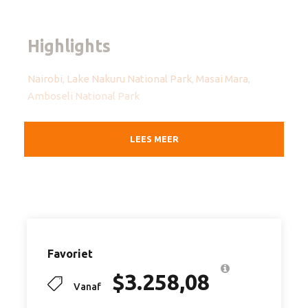
Highlights
Nairobi
,
Lake Nakuru National Park
,
Masai Mara
,
Amboseli National Park
Optioneel: voorgeboekte activteiten zoals
LEES MEER
bijvoorbeeld
Hot Air Balloon vaart
Vertrek & Aankomst
Nairobi – Nairobi
Favoriet
Vertrektijd
$
3.258,08
Vanaf
Afhankelijk van je vluchttijden