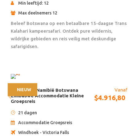
Min leeftijd: 12
Hij/zij mag wel een keer uitgenodigd worden maar ze
Max deelnemers 12
vinden het altijd fijn om met hun collega’s te
overleggen en informatie in te winnen voor de
Beleef Botswana op een betaalbare 15-daagse Trans
volgende dag.
Kalahari kampeersafari. Ontdek pure wildernis,
Alle maaltijden en entree van de parken volgens de
wildrijke gebieden en reis veilig met deskundige
reisbeschrijving zijn inbegrepen.
safarigidsen.
Reisbeschrijving
NIEUW
Vanaf
21 dagen – Namibië Botswana
Zimbabwe Accommodatie Kleine
$
4.916,80
Groepsreis
21 dagen
Dag 1
Nairobi
Accommodatie Groepsreis
Windhoek - Victoria Falls
Welkom in Kenia! Bij aankomst worden jullie