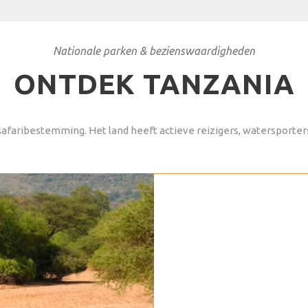
Nationale parken & bezienswaardigheden
ONTDEK TANZANIA
LAKE MANYARA NAT
safaribestemming. Het land heeft actieve reizigers, watersporters
PARK