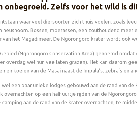
h onbegroeid. Zelfs voor het wild is d
tstaan waar veel diersoorten zich thuis voelen, zoals leeu
bra en neushoorn. Bossen, moerassen, een zouthoudend meer
er van het Magadimeer. De Ngorongoro krater wordt ook w
 Gebied (Ngorongoro Conservation Area) genoemd omdat d
er overdag wel hun vee laten grazen). Het kan daarom ge
en en koeien van de Masai naast de Impala’s, zebra’s en an
zijn wel een paar unieke lodges gebouwd aan de rand van de 
 overnachten op een half uurtje rijden van de Ngorongoro kra
e camping aan de rand van de krater overnachten, te midde