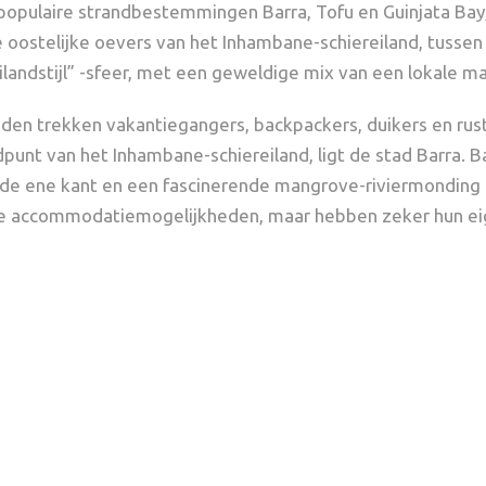
populaire strandbestemmingen Barra, Tofu en Guinjata Bay,
de oostelijke oevers van het Inhambane-schiereiland, tusse
ilandstijl” -sfeer, met een geweldige mix van een lokale mar
nden trekken vakantiegangers, backpackers, duikers en rus
unt van het Inhambane-schiereiland, ligt de stad Barra. Ba
 de ene kant en een fascinerende mangrove-riviermonding a
ze accommodatiemogelijkheden, maar hebben zeker hun eig