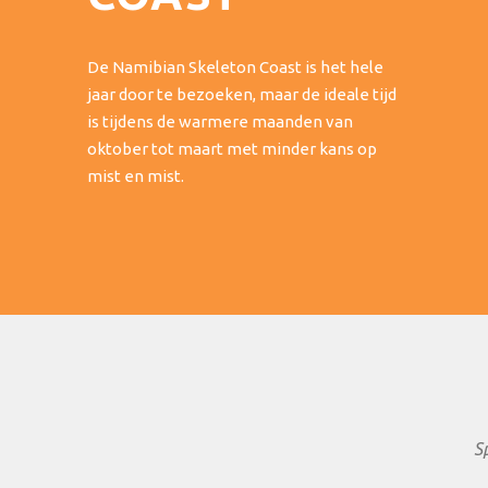
De Namibian Skeleton Coast is het hele
jaar door te bezoeken, maar de ideale tijd
is tijdens de warmere maanden van
oktober tot maart met minder kans op
mist en mist.
S