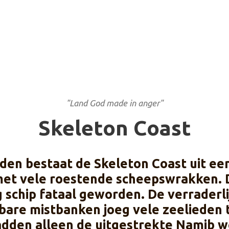
"Land God made in anger"
Skeleton Coast
en bestaat de Skeleton Coast uit een
met vele roestende scheepswrakken. D
g schip fataal geworden. De verrader
are mistbanken joeg vele zeelieden te
dden alleen de uitgestrekte Namib wo