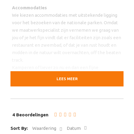
Accommodaties
We kiezen accommodaties met uitstekende ligging
voor het bezoeken van de nationale parken. Omdat
we maatwerkspecialist zijn vernemen we graag van
jou of je het fijn vindt dat er faciliteiten zijn zoals een
restaurant en zwembad, of dat je van rust houdt en
midden in de natuur wilt overnachten, off the beaten
track.
Kamperen of liever zo nu en dan een fijne
lodgeovernachting? Laat het ons weten, we kunnen
LEES MEER
dit reisschema aanpassen.
Huurauto
Voor Namibië en Botswana is het noodzakelijk een
4×4 te rijden. De auto’s liggen hoger op de weg en
4 Beoordelingen
kunnen elk terrein aan.
Sort By:
Waardering
Datum
Optionele excursies kunnen we vooruit boeken