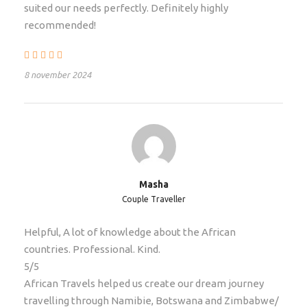
suited our needs perfectly. Definitely highly
verantwoorde manier opereren.
recommended!
Highlights
8 november 2024
Kaapstad
, Clanwilliam, Orange River,
Fish River
Canyon
, Tiras Mountains,
Sossusvlei
, Swakopmund,
Palmwag,
Etosha National Park
, Rundu,
Babwata
National Park
, Caprivi Strip,
Chobe National Park
,
Gweta en Nxai Pan, Maun,
Okavango Delta
Masha
(optioneel),
Makgadikgadi National Park
en
Khama
Couple Traveller
Rhino Sanctuary
.
Helpful, A lot of knowledge about the African
Opmerking:
countries. Professional. Kind.
5/5
Dit is een maatwerkreis, deze kan naar gelang wens
African Travels helped us create our dream journey
aangepast worden met extra nachten, upgrades of
travelling through Namibie, Botswana and Zimbabwe/
routeaanpassingen.