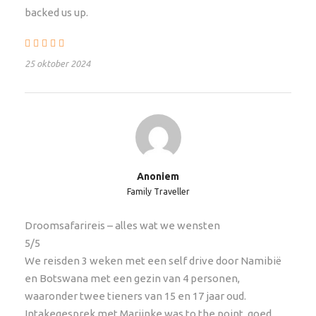
Boekingskosten
backed us up.
Travel App met offline toegang tot het reisschema
Reisdocumenten en routebeschrijving
25 oktober 2024
24/7 assistentie
Dekking door het Garantiefonds en
Calamiteitenfonds
Grenspapieren huurauto
Transfer bij aankomst en vertrek
Anoniem
Family Traveller
Exclusief
Droomsafarireis – alles wat we wensten
Alle vluchten (bij te boeken via African Travels)
5/5
Maaltijden en drankjes die niet in het reisschema
We reisden 3 weken met een self drive door Namibië
staan vermeld
en Botswana met een gezin van 4 personen,
Reis- en annuleringsverzekering
waaronder twee tieners van 15 en 17 jaar oud.
Intakegesprek met Marijnke was to the point, goed
GPS en Satelliettelfoon incl. 30 belminuten;