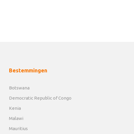
Wie geluk heeft kan een woestijnolifant
tegenkomen.
Ook kun je een bezoek brengen aan het Damara
Living Museum. Hoewel het iets wat toeristisch is is
het wellicht wel interessant om een inkijkje te
krijgen in de manier van leven en de tradities van de
Himba bevolking.
Bestemmingen
Dag 15, 16
Etosha National Park
Botswana
Tijd voor de safari in Etosha National Park! Zorg dat je
Democratic Republic of Congo
voor 17:30 p.m. op de camping aankomt. Rond 18 uur
Kenia
gaan de hekken dicht.
Malawi
Achter de camping is een waterplek aanwezig waar
Mauritius
je ’s avonds nog uren kunt genieten van de wilde