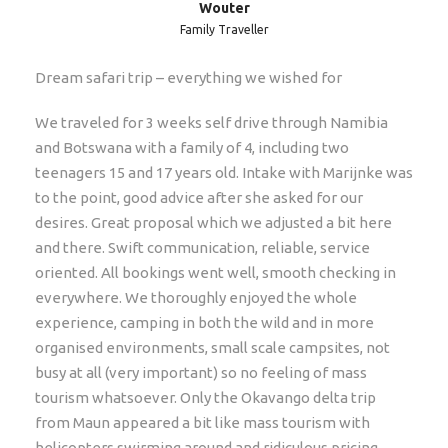
Wouter
Family Traveller
Dream safari trip – everything we wished for
Voorwaarden
Minimum leeftijd voor autohuur is 23
We traveled for 3 weeks self drive through Namibia
and Botswana with a family of 4, including two
teenagers 15 and 17 years old. Intake with Marijnke was
Extras/upgrades
to the point, good advice after she asked for our
Accommodatie upgrade
desires. Great proposal which we adjusted a bit here
Extra nachten
and there. Swift communication, reliable, service
Vooruitgeboekte activiteiten
oriented. All bookings went well, smooth checking in
everywhere. We thoroughly enjoyed the whole
experience, camping in both the wild and in more
Reisschema
organised environments, small scale campsites, not
busy at all (very important) so no feeling of mass
tourism whatsoever. Only the Okavango delta trip
from Maun appeared a bit like mass tourism with
Dag 1 - 3
Kaapstad
helicopters swirming around and ridiculous pricing