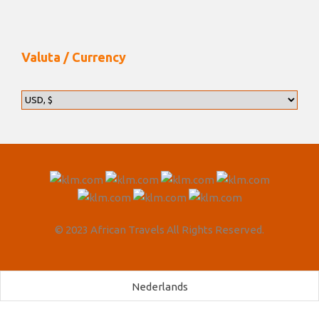
eindje rijden ten zuiden van Popa Falls, aan de grens
met Botswana. Omdat Popa Falls een natuurlijk punt
is om de lange reis tussen Rundu en Katima Mulilo te
Valuta / Currency
doorbreken, moet Mahango Game Park worden
overwogen om in de reisbeschrijving te worden
opgenomen. De route door het park rijden duurt
ongeveer een halve dag. Om de volledige
cirkelvormige route te rijden, is een offroad-voertuig
nodig. Er is een kortere route die in het droge seizoen
met een sedan kan worden gereden. Het is een
bezoek waard.
In Mahango leven veel dieren. Er zijn grote kuddes
© 2023 African Travels All Rights Reserved.
olifanten en buffels, maar ook nijlpaarden en zeer
grote krokodillen. Er zijn veel soorten antilopen,
zoals roan en sabelantilope, reedbuck, bushbuck,
Nederlands
waterbuck en tsessebe. Er leven ook giraffen,
zebra’s, impala’s en kudu’s in het park. De