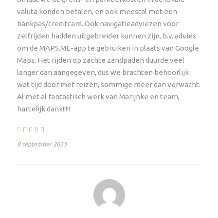
Accommodatie
valuta konden betalen, en ook meestal met een
30 nachten op campings zoals in het reisschema
bankpas/creditcard. Ook navigatieadviezen voor
beschreven.
zelfrijden hadden uitgebreider kunnen zijn, b.v. advies
om de MAPS.ME-app te gebruiken in plaats van Google
Foto’s van accommodatie
Maps. Het rijden op zachte zandpaden duurde veel
langer dan aangegeven, dus we brachten behoorlijk
African Travels gebruikt kleinschalige locaties met
wat tijd door met reizen, sommige meer dan verwacht.
een prachtig uitzicht en uitstekende ligging voor de
Al met al fantastisch werk van Marijnke en team,
geplande excursies. De accommodaties
hartelijk dank!!!!!
complementeren de reiservaring. Omdat we
maatwerkspecialist zijn vernemen we graag van jou
of je het fijn vindt welke faciliteiten er zijn zoals een
8 september 2023
restaurant, zwembad, spa, gym, of je van rust houdt
en midden in de natuur wilt overnachten of meer
reuring wenst. Alle maaltijden en entree van de
parken volgens de gedetailleerde reisbeschrijving
zijn inbegrepen.
Upgrades en verlenging zijn mogelijk.