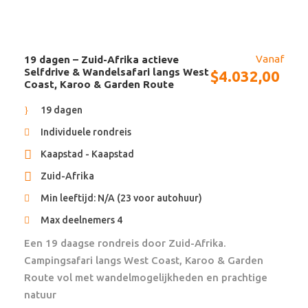
must! Paardrijtochten worden ook aangeboden. Deze
activiteiten kunnen we vooraf voor je inboeken.
Vanaf
19 dagen – Zuid-Afrika actieve
Selfdrive & Wandelsafari langs West
$
4.032,00
Dag 13, 14
Skeleton Coast - Palmwag -
Coast, Karoo & Garden Route
Damaraland
19 dagen
Reis verder naar het noorden langs de Skeleton coast
Individuele rondreis
en verken Damaraland.
Kaapstad - Kaapstad
Zuid-Afrika
Je hebt geen tijd om alles te verkennen dus maak
een keuze uit de Places of Interest. Onderweg kun je
Min leeftijd: N/A (23 voor autohuur)
via de Cape Cross Seal Colony rijden en bij helder
Max deelnemers 4
weer zie je de shipwrecks.
Een 19 daagse rondreis door Zuid-Afrika.
Campingsafari langs West Coast, Karoo & Garden
Verken Damaraland en de highlights in de omgeving.
Route vol met wandelmogelijkheden en prachtige
Start bijvoorbeeld met de Organ Pies en het Petrified
natuur
Forest.