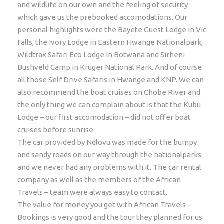
and wildlife on our own and the feeling of security
which gave us the prebooked accomodations. Our
Reizen met impact
personal highlights were the Bayete Guest Lodge in Vic
Falls, the Ivory Lodge in Eastern Hwange Nationalpark,
Vind je het belangrijk om met jouw reis ook bij te
Wildtrax Safari Eco Lodge in Botwana and Sirheni
dragen aan een duurzame ontwikkeling van Afrika
Bushveld Camp in Kruger National Park. And of course
terwijl je geniet van een onvergetelijk mooie reis?
all those Self Drive Safaris in Hwange and KNP. We can
Wil jij dat jouw reis een positieve impact heeft op de
also recommend the boat cruises on Chobe River and
lokale bevolking, natuur en milieu zonder in te
the only thing we can complain about is that the Kubu
leveren op de kwaliteit van je reis? Dan ben je bij
Lodge – our first accomodation – did not offer boat
African Travels aan het goede adres! Wij komen uit
cruises before sunrise.
Afrika en hebben als doel reizen aan te bieden die
The car provided by Ndlovu was made for the bumpy
verantwoord zijn. Geld als middel, impact als doel.
and sandy roads on our way through the nationalparks
Samen met onze lokale partners ondersteunen we
and we never had any problems with it. The car rental
lokale projecten. Zo draagt deze reis bij aan
company as well as the members of the African
het
MealForTwo
-project in Namibië;
Eduvision Online
Travels – team were always easy to contact.
Learning
en
Naankuse Wildlife
. Daarnaast proberen
The value for money you get with African Travels –
wij zoveel mogelijk accommodaties te gebruiken die
Bookings is very good and the tour they planned for us
op de meest duurzame en maatschappelijk