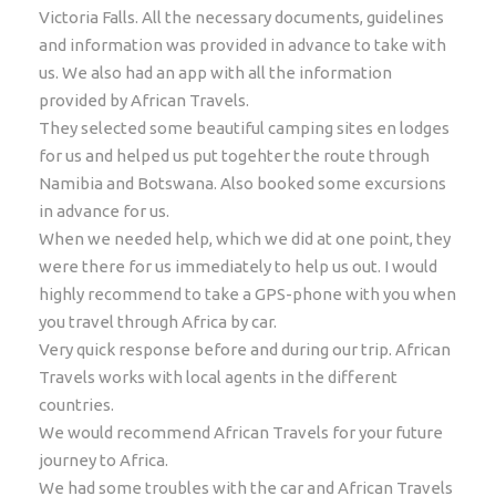
Victoria Falls. All the necessary documents, guidelines
and information was provided in advance to take with
us. We also had an app with all the information
provided by African Travels.
Vertrek & Aankomstpunt
They selected some beautiful camping sites en lodges
Kaapstad – Johannesburg
for us and helped us put togehter the route through
Namibia and Botswana. Also booked some excursions
Vertrektijd
in advance for us.
Nader te bepalen
When we needed help, which we did at one point, they
were there for us immediately to help us out. I would
highly recommend to take a GPS-phone with you when
Inbegrepen
you travel through Africa by car.
Alle beschreven accommodaties met op basis van
Very quick response before and during our trip. African
genoemde maaltijden (Tab ACCOMMODATIE);
Travels works with local agents in the different
(4x4) Huurauto met kampeeruitrusting inclusief
countries.
ongelimiteerde kilometers, standaard
We would recommend African Travels for your future
autoverzekering, 2 bestuurders;
journey to Africa.
Eenrichtingstoeslag Kaapstad - Johannesburg
We had some troubles with the car and African Travels