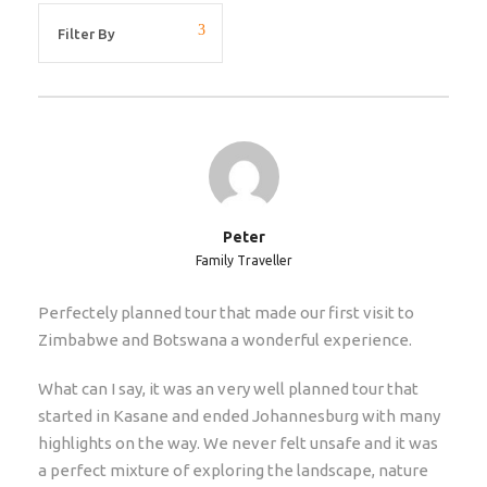
indien noodzakelijk. De meeste excursies zijn ter
plekke te reserveren. Denk aan:
Victoria Falls dagbezoek
Mokoro excursie in de Okavango delta
Rondvlucht boven de Okavango delta
Quad biking in Gweta
Stokstaartjes drive Gweta
Boottocht Choberivier
Peter
Zeekayakken in Swakop
Family Traveller
Sandboard of quad biken in Swakopmund
Perfectely planned tour that made our first visit to
Opmerkingen
Zimbabwe and Botswana a wonderful experience.
Dit is een maatwerkreis. Extra overnachtingen,
What can I say, it was an very well planned tour that
upgrades en routewijzigingen zijn op aanvraag
started in Kasane and ended Johannesburg with many
mogelijk!
highlights on the way. We never felt unsafe and it was
a perfect mixture of exploring the landscape, nature
[Gedetailleerd reisschema]