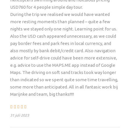
USD760 for 4 people simple day tour.
During the trip we realised we would have wanted
Welkom in Afrika! Aankomst in Kaapstad waar jullie
more resting moments than planned – quite a few
worden opgewacht en naar de lodge worden
nights we stayed only one night. Learning point for us.
gebracht.
Also the USD cash appeared unnecessary, as we could
De komende dagen hebben jullie tijd om deze
pay border fees and park fees in local currency, and
wereldstad te verkennen.
also mostly by bank debit/credit card. Also navigation
Optioneel kunnen we een Stellenbosch tour boeken,
advice for self-drive could have been more extensive,
Robben Island, kookles, een duik met haaien etc.
e.g. advice to use the MAPS.ME app instead of Google
Maps. The driving on soft sand tracks took way longer
than indicated so we spent quite some time travelling,
Dag 4
Clanwilliam
some more than anticipated. All in all fantasic work bij
Marijnke and team, big thanks!!!!!
Rond 08:30 uur worden jullie opgehaald en naar het
4×4 depot gebracht. Reken 2 a 3 uur voor de gehele
31 juli 2023
overdracht. Loop alle onderdelen goed na, volg de
instructies hoe te rijden met een 4WD, controleer de