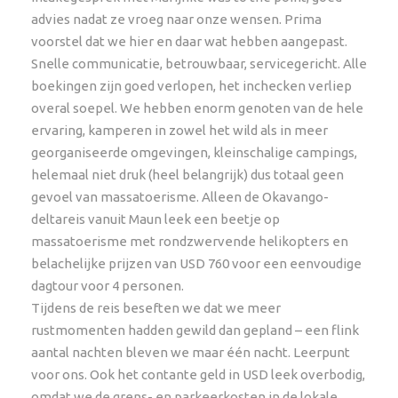
advies nadat ze vroeg naar onze wensen. Prima
Benzine
voorstel dat we hier en daar wat hebben aangepast.
Entreegelden en conservation fees voor parken en
Snelle communicatie, betrouwbaar, servicegericht. Alle
attracties
boekingen zijn goed verlopen, het inchecken verliep
Fooien
overal soepel. We hebben enorm genoten van de hele
ervaring, kamperen in zowel het wild als in meer
Persoonlijke uitgaven
georganiseerde omgevingen, kleinschalige campings,
Afkoop verzekering huurauto
helemaal niet druk (heel belangrijk) dus totaal geen
Visakosten
gevoel van massatoerisme. Alleen de Okavango-
deltareis vanuit Maun leek een beetje op
Cross border fees: het grensdocument betreft
massatoerisme met rondzwervende helikopters en
alleen de schriftelijk toestemming om de
belachelijke prijzen van USD 760 voor een eenvoudige
betreffende landgrenzen te mogen overschrijden.
Plaatselijke verplichtingen zoals lokale heffingen
dagtour voor 4 personen.
en verzekeringen, wegen- en grensbelastingen,
Tijdens de reis beseften we dat we meer
etc. komen hiermee niet te vervallen;
rustmomenten hadden gewild dan gepland – een flink
aantal nachten bleven we maar één nacht. Leerpunt
E-toll
voor ons. Ook het contante geld in USD leek overbodig,
omdat we de grens- en parkeerkosten in de lokale