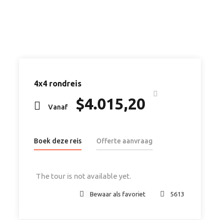
uitrusting. De self drive kan beginnen!
Dag 5
Orange River
Vandaag reizen jullie vanuit Springbok naar de grens
4x4 rondreis
met Namibië.
$
4.015,20
Vanaf
Dag 6, 7
Fish River Canyon
Boek deze reis
Offerte aanvraag
Reis verder naar de Fish River Canyon. Hier heb je
een volle dag de tijd om te wandelen en te genieten
The tour is not available yet.
van het uitzicht.
Bewaar als favoriet
5613
Dag 8
Aus