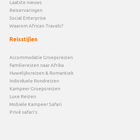
Laatste nieuws
Reiservaringen
Bij de waterdrinkplaatsen heb je altijd het beste zicht
Social Enterprise
op de wilde dieren. In de avond kun je je er
Waarom African Travels?
verschuilen in de kijkplekken die er speciaal zijn
aangelegd voor spotters. Tot diep in de nacht is het
Reisstijlen
een komen en gaan van wilde dieren, soms meerdere
soorten tegelijk. Een uniek spektakel! Etosha heeft
Accommodatie Groepsreizen
grote kuddes olifanten. Verder leven er neushoorns,
Familiereizen naar Afrika
giraffes, zebra’s, wildebeesten, springbokken, kudu’s,
Huwelijksreizen & Romantiek
jakhalzen, cheeta’s, leeuwen en wrattenzwijnen. Ook
Individuele Rondreizen
vogelliefhebbers worden verwend: struisvogels,
Kampeer Groepsreizen
flamingo’s, maraboes en honderden andere
Luxe Reizen
tropische vogels worden hier waargenomen.
Mobiele Kampeer Safari
Privé safari’s
Tip: koop bij de campingwinkel ook een kaart van
Etosha voor alle weggetjes en dieren die je onderweg
kunt tegenkomen!