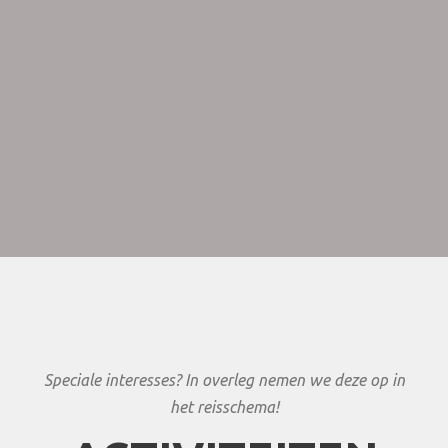
Dieren in het wild die in en rond Lake Malawi of Nyasa
worden aangetroffen, zijn krokodillen, nijlpaarden, apen
en een aanzienlijke populatie Afrikaanse visarenden die
zich voeden met vissen uit het meer.
Speciale interesses? In overleg nemen we deze op in
het reisschema!