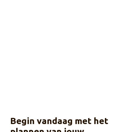
Trade
Route
Explore
Malawi, Zambia, Mozambique en Zuid-Afrika
Begin vandaag met het
plannen van jouw