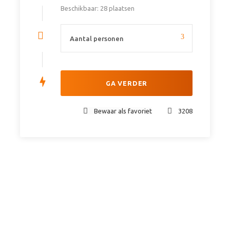
wordt
Beschikbaar: 28 plaatsen
BBQ in Arusha
Kampeerkosten
Volledige uitgeruste overland truck met koelkast,
gas, tenten, slaapmatjes
Assistentie van de Engelstalige reisleider en
chauffeur
Tol en wegenbelastingen
Bewaar als favoriet
3208
Entree van de Masai Mara • Nakauru National Park
• Matopos • Etosha National Park • Namib Naukluft
National Park • Mikumi National Park • Private
Game Reserve • Lake Naivasha • The Cheetah
Sanctuary • Cape Cross Seal Colony • Sossusvlei
duinen • Spitzkoppe of vergelijkbaar • Fish River
Canyon
Dekking Garantie- en Calamiteitenfonds (NL only)
Vragen?