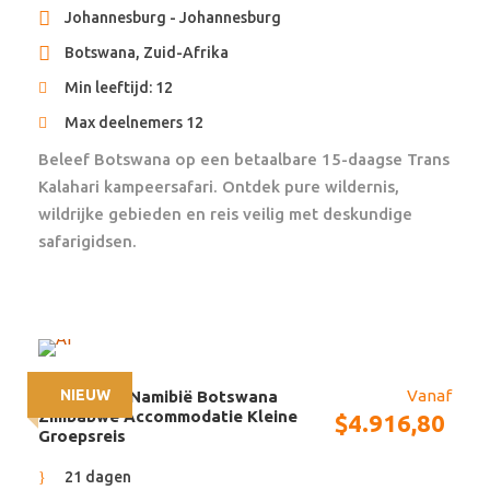
De 4 daagse Zanzibar excursie is een optionele
Johannesburg - Johannesburg
extra evenals de 3 daagse Serengeti/Ngorongoro
Botswana, Zuid-Afrika
safari. Beiden aanbevolen!
Min leeftijd: 12
Max deelnemers 12
Beleef Botswana op een betaalbare 15-daagse Trans
Reisschema
Kalahari kampeersafari. Ontdek pure wildernis,
wildrijke gebieden en reis veilig met deskundige
safarigidsen.
Dag 1 - 9
Kenia
Groepsbijeenkomst, The Giraffe Park, Sheldrick’s
Elephant Weeshuis, Loita Hills Maasai cultural
NIEUW
Vanaf
21 dagen – Namibië Botswana
experience, ochtend en middag game drives in de
Zimbabwe Accommodatie Kleine
$
4.916,80
Masai Mara en een overnachting in het kamp, The
Groepsreis
Rift Valley, Lake Naivasha, game drives in Lake
21 dagen
Nakuru National Park.