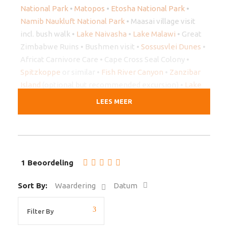
National Park
•
Matopos
•
Etosha National Park
•
Namib Naukluft National Park
• Maasai village visit
incl. bush walk •
Lake Naivasha
•
Lake Malawi
• Great
Zimbabwe Ruins • Bushmen visit •
Sossusvlei Dunes
•
Africat Carnivore Care • Cape Cross Seal Colony •
Spitzkoppe
or similar •
Fish River Canyon
•
Zanzibar
Island
(optional but recommended excursion) •
Lake
Kariba
Houseboat (optional) •
Victoria Falls
adventure
LEES MEER
town •
Serengeti
&
Ngorongoro crater
3 day safari •
optional
Okavango delta
mokoro excurion • Canoeing
on the Orange river (optional) •
Cape Winelands
•
Kaapstad
•
Chobe National Park
1 Beoordeling
Accommodatie
Sort By:
Waardering
Datum
Tenten en matrassen zijn inbegrepen en beschikken
over muggengaas. Je dient zelf voor een slaapzak of
beddengoed te zorgen. Neem een goedkoop