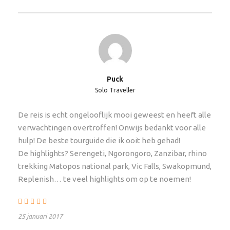
muggennet mee als je buiten wilt slapen. Alle
campings beschikken over goed sanitair en een bar.
Soms is er ook een restaurant aanwezig, een
winkeltje en internet. Bij ongeveer de helft van de
campings heb je de mogelijkheid op te waarderen
naar een chalet of hotelkamer tegen bijbetaling.
Puck
Solo Traveller
Voorwaarden
De reis is echt ongelooflijk mooi geweest en heeft alle
Minimum leeftijd is 18 jaar. De gemiddelde leeftijd ligt
verwachtingen overtroffen! Onwijs bedankt voor alle
tussen de 18 – 39 jaar maar als je een open minded
hulp! De beste tourguide die ik ooit heb gehad!
persoon bent tussen de 40 – 65 jaar en je vindt het
De highlights? Serengeti, Ngorongoro, Zanzibar, rhino
niet erg om dagelijks in en uit de expeditie truck te
trekking Matopos national park, Vic Falls, Swakopmund,
klimmen, dan ben je meer dan welkom!
Replenish… te veel highlights om op te noemen!
Extras/Upgrades
25 januari 2017