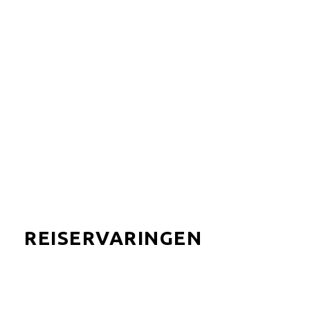
***
/
Eilandvakantie
/
Madagaskar
/
Strand
/
Strand
accommodatie
Olo Be Lodge biedt ruime prive- dekken die over de
lagune en de zee uitkijken, in een setting en sfeer van
comfort en ontspanning.
REISERVARINGEN