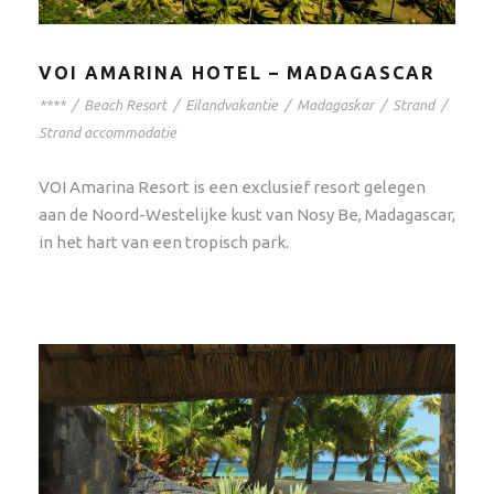
VOI AMARINA HOTEL – MADAGASCAR
****
/
Beach Resort
/
Eilandvakantie
/
Madagaskar
/
Strand
/
Strand accommodatie
VOI Amarina Resort is een exclusief resort gelegen
aan de Noord-Westelijke kust van Nosy Be, Madagascar,
in het hart van een tropisch park.