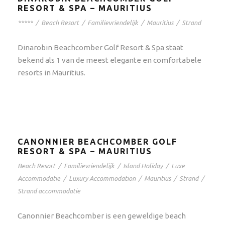
RESORT & SPA – MAURITIUS
*****
/
Beach Resort
/
Familievriendelijk
/
Mauritius
/
Strand
Dinarobin Beachcomber Golf Resort & Spa staat
bekend als 1 van de meest elegante en comfortabele
resorts in Mauritius.
CANONNIER BEACHCOMBER GOLF
RESORT & SPA – MAURITIUS
Beach Resort
/
Familievriendelijk
/
Island Holiday
/
Luxe
Accommodatie
/
Luxury Accommodation
/
Mauritius
/
Strand
/
Strand accommodatie
Canonnier Beachcomber is een geweldige beach