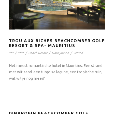
TROU AUX BICHES BEACHCOMBER GOLF
RESORT & SPA- MAURITIUS
***
/
****
/
Beach Resort
/
Honeymoon
/
Strand
Het meest romantische hotel in Mauritius. Een strand
met wit zand, een turqoise lagune, een tropische tuin,
wat wil je nog meer?
DINAROBIN BEACHCOMBER GOLF