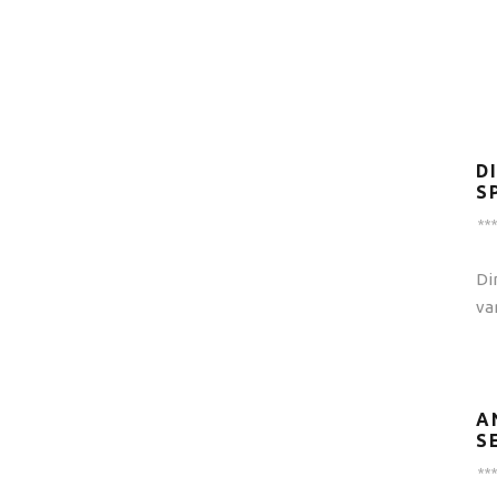
D
S
***
Di
va
A
S
***