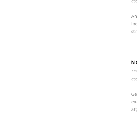
ac
An
In
st
N
***
ac
Ge
ex
af