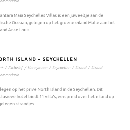
commodatie
antara Maia Seychelles Villas is een juweeltje aan de
dische Oceaan, gelegen op het groene eiland Mahé aan het
rand Anse Louis.
ORTH ISLAND – SEYCHELLEN
**
/
Exclusief
/
Honeymoon
/
Seychellen
/
Strand
/
Strand
commodatie
legen op het prive North Island in de Seychellen. Dit
clusieve hotel biedt 11 villa's, verspreid over het eiland op
gelegen strandjes.