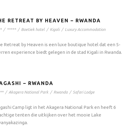
HE RETREAT BY HEAVEN – RWANDA
*
/
*****
/
Boetiek hotel
/
Kigali
/
Luxury Accommodation
e Retreat by Heaven is een luxe boutique hotel dat een 5-
erren experience biedt gelegen in de stad Kigali in Rwanda.
AGASHI – RWANDA
**
/
Akagera National Park
/
Rwanda
/
Safari Lodge
gashi Camp ligt in het Akagera National Park en heeft 6
achtige tenten die uitkijken over het mooie Lake
anyakazinga.