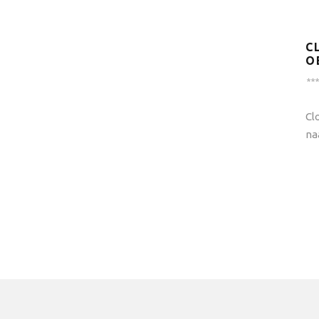
C
O
***
Cl
na