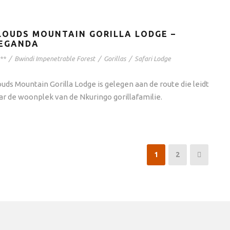
LOUDS MOUNTAIN GORILLA LODGE –
EGANDA
**
/
Bwindi Impenetrable Forest
/
Gorillas
/
Safari Lodge
ouds Mountain Gorilla Lodge is gelegen aan de route die leidt
ar de woonplek van de Nkuringo gorillafamilie.
1
2