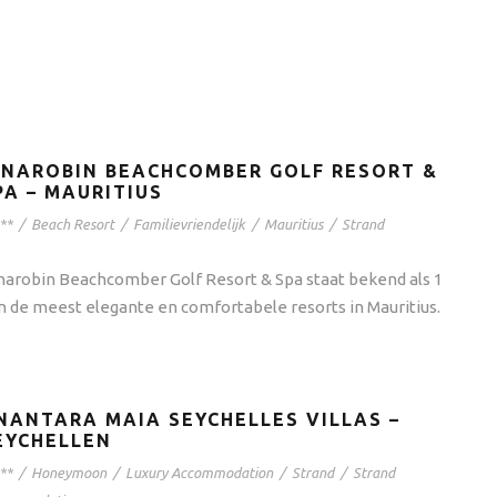
INAROBIN BEACHCOMBER GOLF RESORT &
PA – MAURITIUS
**
/
Beach Resort
/
Familievriendelijk
/
Mauritius
/
Strand
narobin Beachcomber Golf Resort & Spa staat bekend als 1
n de meest elegante en comfortabele resorts in Mauritius.
NANTARA MAIA SEYCHELLES VILLAS –
EYCHELLEN
**
/
Honeymoon
/
Luxury Accommodation
/
Strand
/
Strand