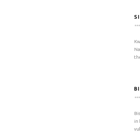
S
***
Kw
Na
th
B
***
Bi
in
vu