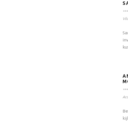
S
***
Vil
Sa
in
ku
A
M
***
Ac
Be
ki