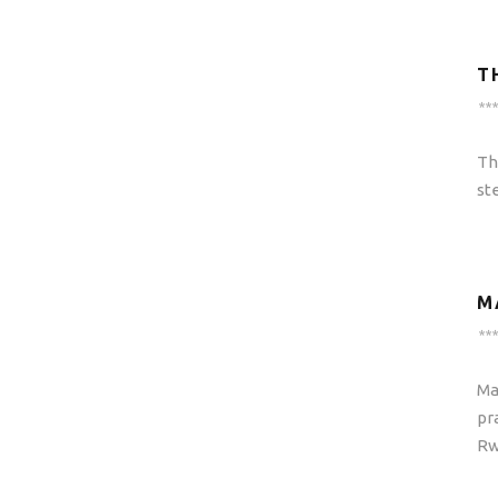
T
***
Th
st
M
***
Ma
pr
Rw