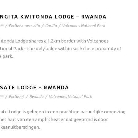
INGITA KWITONDA LODGE – RWANDA
**
/
Exclusive-use villa
/
Gorilla
/
Volcanoes National Park
itonda Lodge shares a 1.2km border with Volcanoes
tional Park – the only lodge within such close proximity of
e park.
ISATE LODGE – RWANDA
**
/
Exclusief
/
Rwanda
/
Volcanoes National Park
sate Lodge is gelegen in een prachtige natuurlijke omgeving
 het hart van een amphitheater dat gevormd is door
lkaanuitbarstingen.