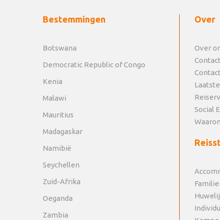
Bestemmingen
Over
Botswana
Over o
Contac
Democratic Republic of Congo
Contac
Kenia
Laatste
Reiser
Malawi
Social 
Mauritius
Waarom
Madagaskar
Reisst
Namibië
Seychellen
Accomm
Zuid-Afrika
Familie
Huweli
Oeganda
Individ
Zambia