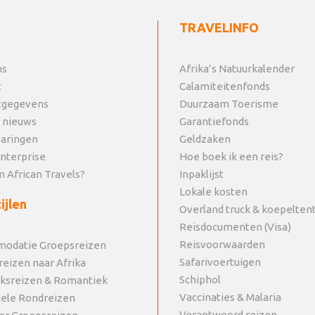
TRAVELINFO
ns
Afrika’s Natuurkalender
t
Calamiteitenfonds
tgegevens
Duurzaam Toerisme
 nieuws
Garantiefonds
varingen
Geldzaken
Enterprise
Hoe boek ik een reis?
 African Travels?
Inpaklijst
Lokale kosten
ijlen
Overland truck & koepelten
Reisdocumenten (Visa)
Reisvoorwaarden
odatie Groepsreizen
Safarivoertuigen
reizen naar Afrika
Schiphol
jksreizen & Romantiek
Vaccinaties & Malaria
uele Rondreizen
Verantwoord reizen