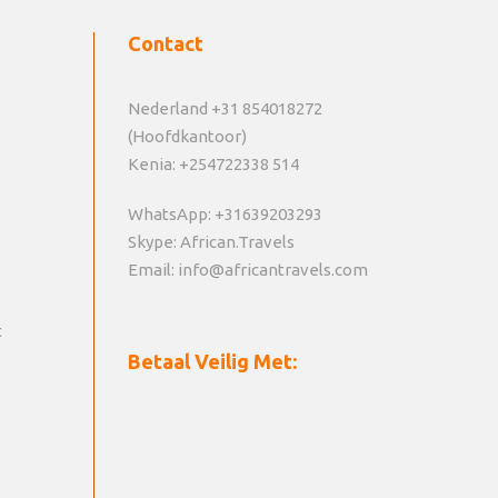
Contact
Nederland +31 854018272
(Hoofdkantoor)
Kenia: +254722338 514
WhatsApp: +31639203293
Skype: African.Travels
Email: info@africantravels.com
t
Betaal Veilig Met: