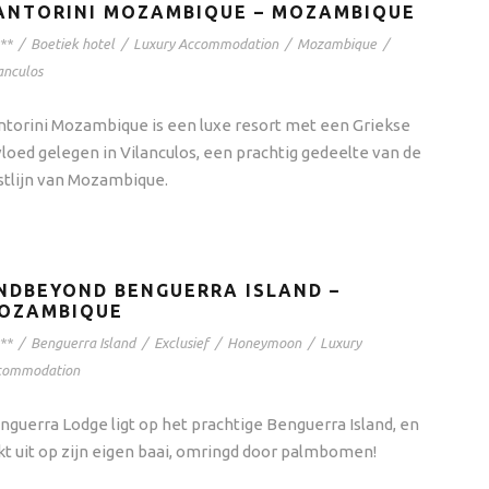
ANTORINI MOZAMBIQUE – MOZAMBIQUE
**
/
Boetiek hotel
/
Luxury Accommodation
/
Mozambique
/
anculos
ntorini Mozambique is een luxe resort met een Griekse
vloed gelegen in Vilanculos, een prachtig gedeelte van de
stlijn van Mozambique.
NDBEYOND BENGUERRA ISLAND –
OZAMBIQUE
**
/
Benguerra Island
/
Exclusief
/
Honeymoon
/
Luxury
commodation
nguerra Lodge ligt op het prachtige Benguerra Island, en
jkt uit op zijn eigen baai, omringd door palmbomen!