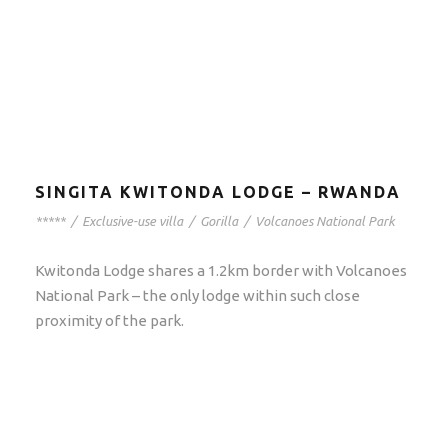
SINGITA KWITONDA LODGE – RWANDA
*****
/
Exclusive-use villa
/
Gorilla
/
Volcanoes National Park
Kwitonda Lodge shares a 1.2km border with Volcanoes
National Park – the only lodge within such close
proximity of the park.