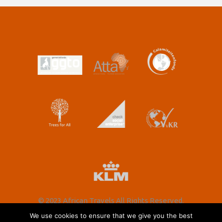
© 2023 African Travels All Rights Reserved.
We use cookies to ensure that we give you the best