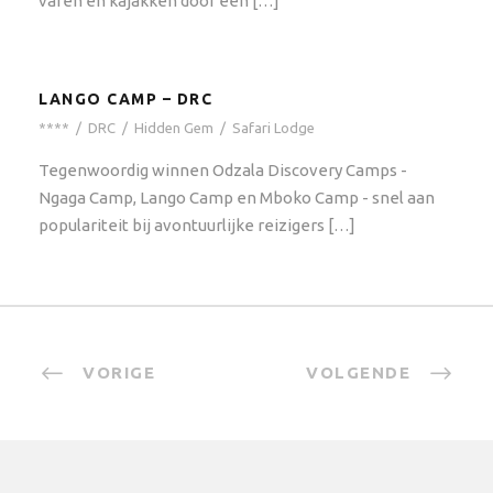
varen en kajakken door een […]
LANGO CAMP – DRC
****
/
DRC
/
Hidden Gem
/
Safari Lodge
Tegenwoordig winnen Odzala Discovery Camps -
Ngaga Camp, Lango Camp en Mboko Camp - snel aan
populariteit bij avontuurlijke reizigers […]
VORIGE
VOLGENDE