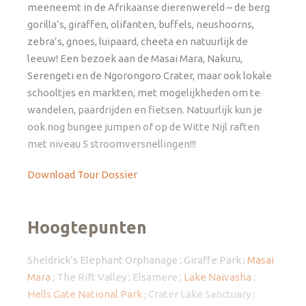
meeneemt in de Afrikaanse dierenwereld – de berg
gorilla’s, giraffen, olifanten, buffels, neushoorns,
zebra’s, gnoes, luipaard, cheeta en natuurlijk de
leeuw! Een bezoek aan de Masai Mara, Nakuru,
Serengeti en de Ngorongoro Crater, maar ook lokale
schooltjes en markten, met mogelijkheden om te
wandelen, paardrijden en fietsen. Natuurlijk kun je
ook nog bungee jumpen of op de Witte Nijl raften
met niveau 5 stroomversnellingen!!!
Download Tour Dossier
Hoogtepunten
Sheldrick’s Elephant Orphanage ; Giraffe Park ;
Masai
Mara
; The Rift Valley ; Elsamere ;
Lake Naivasha
;
Hells Gate National Park
; Crater Lake Sanctuary ;