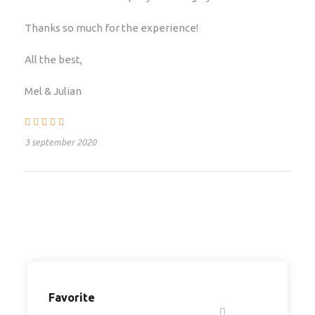
Lokale Kosten? We bieden ook een aantal
groepsreizen aan waarbij alles inclusief is. Je
Thanks so much for the experience!
betaalt gewoon één vaste tourprijs waarbij alle
excursies en drie maaltijden per dag inbegrepen
All the best,
zijn. Vraag ons welke reizen dat zijn!
Visumkosten
Mel & Julian
Persoonlijke uitgaven
Reis- en annuleringsverzekering
3 september 2020
Vliegticket (op aanvraag bij te boeken)
Shuttle van/naar het vliegveld (op aanvraag bij te
boeken)
Optionele extra's
Slaapzak en kussen
Drankjes
Gorilla trekking is optioneel bij te boeken
Favorite