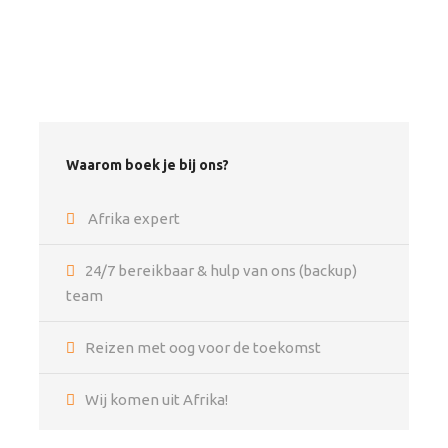
vasthouden aan de tradities van hun stam.
‘s-Middags maken we een wandeling in de heuvels,
waar de Maasai leerden hoe ze moesten overleven in
de bush. We bezoeken ook een vrouwendorpje en de
lokale hete bronnen. Er is een traditionele
dansvoorstelleing, en we brengen de avond door
Waarom boek je bij ons?
rondom het kampvuur met enkele Maasai die ons
meer kunnen vertellen over de Maasai cultuur.
Afrika expert
Reisafstand: 261 kms
Reistijd: 7 uur Incl. stop bij Rift Valley Viewpoint en
24/7 bereikbaar & hulp van ons (backup)
boodschappen
team
Maaltijden: X1 Breakfast, X1 Dinner
Reizen met oog voor de toekomst
Dag 3 - 4
Loita Hills - Masai Mara
Wij komen uit Afrika!