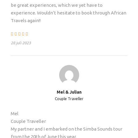
Hotel Pickup
be great experiences, which we yet have to
experience. Wouldn’t hesitate to book through African
Travels again!!
Deze safari start zowel bij het Heron Hotel te Nairobi
om 07:30 a.m. op de dag van vertrek, of 08:15 uur
vanuit Wildebeest Eco Camp, Nairobi. Extra
28 juli 2023
overnachtingen zijn bij te boeken
Start & Eindpunt
Nairobi – Nairobi
Mel & Julian
Couple Traveller
Vertrektijd
Rond 8:00 a.m. op dag 1
Mel
Couple Traveller
Inclusief
My partner and I embarked on the Simba Sounds tour
Ontbijt & diner wanneer er op de truck gereisd
from the 20th of June this year.