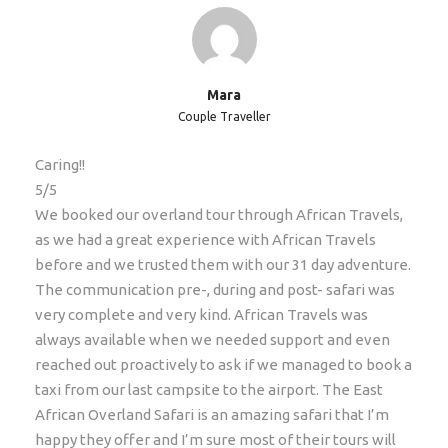
campings beschikken over goed sanitair en een bar.
Soms is er ook een restaurant aanwezig, een
winkeltje en internet. Bij ongeveer de helft van de
campings heb je de mogelijkheid op te waarderen
Mara
naar een chalet of hotelkamer tegen bijbetaling.
Couple Traveller
Voorwaarden
Caring!!
5/5
Minimum leeftijd is 18 jaar. De gemiddelde leeftijd ligt
We booked our overland tour through African Travels,
tussen de 18 – 39 jaar maar als je een open minded
as we had a great experience with African Travels
persoon bent tussen de 40 – 65 jaar en je vindt het
before and we trusted them with our 31 day adventure.
niet erg om dagelijks in en uit de expeditie truck te
The communication pre-, during and post- safari was
klimmen, dan ben je meer dan welkom!
very complete and very kind. African Travels was
always available when we needed support and even
Extras/Upgrades
reached out proactively to ask if we managed to book a
taxi from our last campsite to the airport. The East
Gorilla permit
African Overland Safari is an amazing safari that I’m
Download tour dossier voor meer informatie
happy they offer and I’m sure most of their tours will