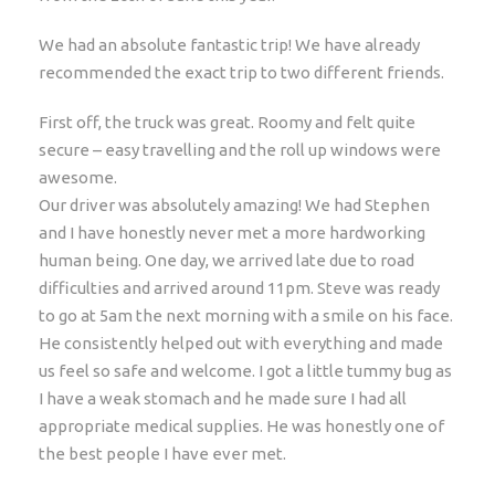
wordt
We had an absolute fantastic trip! We have already
BBQ in Arusha
recommended the exact trip to two different friends.
Kampeerkosten
First off, the truck was great. Roomy and felt quite
Volledige uitgeruste overland truck met koelkast,
secure – easy travelling and the roll up windows were
gas, tenten, slaapmatjes
awesome.
Assistentie van de Engelstalige reisleider en
Our driver was absolutely amazing! We had Stephen
chauffeur
and I have honestly never met a more hardworking
Tol en wegenbelastingen
human being. One day, we arrived late due to road
Entree van de Masai Mara • Serengeti • Nakuru
difficulties and arrived around 11pm. Steve was ready
National Park • Queen Elizabeth National Park •
to go at 5am the next morning with a smile on his face.
Kazinga Channel game cruise • Ngorongoro krater
He consistently helped out with everything and made
• The Giraffe Park • Maasai village visit incl. bush
us feel so safe and welcome. I got a little tummy bug as
walk • The Grumeti Reserve • Lake Naivasha • Lake
I have a weak stomach and he made sure I had all
Victoria
appropriate medical supplies. He was honestly one of
the best people I have ever met.
Price Excludes