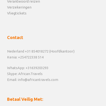
Verantwoord reizen
grensovergang) incl lunch & boodschappenR
Verzekeringen
Maaltijden: X2 Breakfasts, X1 Dinner
Vliegtickets
Dag 11 – 12
Jinja
Contact
Na een aantal dagen veel in de auto te hebben
gezeten, zijn deze paar dagen een welkome
Nederland +31 854018272 (Hoofdkantoor)
afwisseling!
Kenia: +254722338 514
Rafting in de dichte tropische begroeiing behoort tot
WhatsApp: +31639203293
de opties,kayakken, bungy jumping, quadbiken,
Skype: African.Travels
zwemmen, vissen, paardrijden, of maak een
Email: info@africantravels.com
wandeling door het dorp. Veel mensen vinden het
ook leuk om een middag vrijwilligerswerk te doen bij
1 van de community projecten.
Betaal Veilig Met: