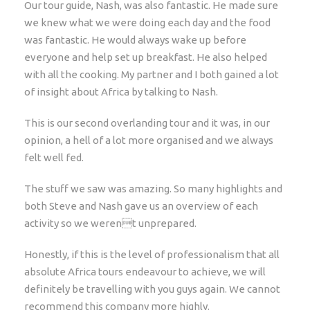
Our tour guide, Nash, was also fantastic. He made sure
Lokale Kosten: US$800. Op deze reis is sprake van
we knew what we were doing each day and the food
Lokale Kosten. De Lokale Kosten zijn verplicht en
was fantastic. He would always wake up before
onderdeel van de totale prijs van de reis. Dit deel
everyone and help set up breakfast. He also helped
(US$) betaal je echter in Afrika tijdens de pre-
departure meeting meestal op de eerste dag van
with all the cooking. My partner and I both gained a lot
de reis. De Lokale Kosten worden door je
of insight about Africa by talking to Nash.
reisleider tijdens de reis gebruikt om bepaalde
contante betalingen te verrichten - denk hierbij
This is our second overlanding tour and it was, in our
aan verse producten, kampeertoeslagen en
opinion, a hell of a lot more organised and we always
entreegelden van nationale parken. Pinautomaten
felt well fed.
en elektronisch bankieren is helaas nog niet erg
vanzelfsprekend in Afrika en daarom is dit voor
The stuff we saw was amazing. So many highlights and
jou de voordeligste en duurzaamste manier en het
both Steve and Nash gave us an overview of each
beste voor de lokale economie van Afrika. Dit
activity so we werent unprepared.
systeem wordt al jaren gebruikt bij onze
internationale groepsreizen. Mocht je het erg
Honestly, if this is the level of professionalism that all
vervelend vinden om met zoveel contant geld te
absolute Africa tours endeavour to achieve, we will
reizen, neem dan contact met ons op en wij
definitely be travelling with you guys again. We cannot
zoeken naar de beste oplossing. Geen gedoe, geen
recommend this company more highly.