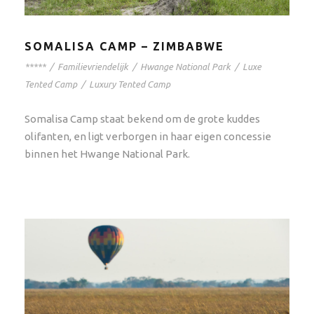
SOMALISA CAMP – ZIMBABWE
*****
/
Familievriendelijk
/
Hwange National Park
/
Luxe
Tented Camp
/
Luxury Tented Camp
Somalisa Camp staat bekend om de grote kuddes
olifanten, en ligt verborgen in haar eigen concessie
binnen het Hwange National Park.