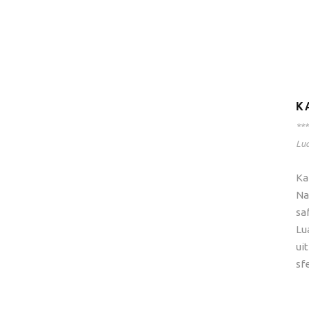
K
***
Lu
Ka
Na
sa
Lu
ui
sf