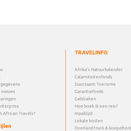
TRAVELINFO
ns
Afrika’s Natuurkalender
t
Calamiteitenfonds
tgegevens
Duurzaam Toerisme
 nieuws
Garantiefonds
varingen
Geldzaken
Enterprise
Hoe boek ik een reis?
 African Travels?
Inpaklijst
Lokale kosten
ijlen
Overland truck & koepelten