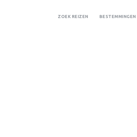
ZOEK REIZEN
BESTEMMINGEN
Tag
South Luangwa