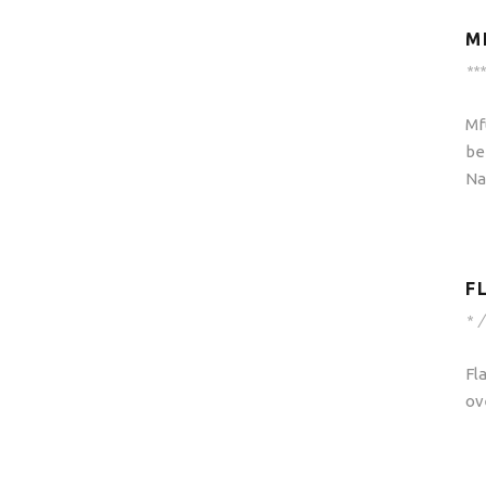
M
***
Mf
be
Na
F
*
/
Fl
ov