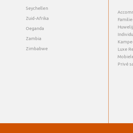
Seychellen
Accomm
Zuid-Afrika
Familie
Huweli
Oeganda
Individ
Zambia
Kampee
Zimbabwe
Luxe R
Mobiel
Privé sa