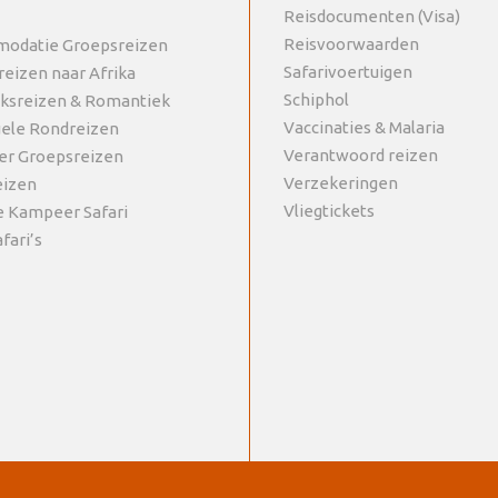
Reisdocumenten (Visa)
Reisvoorwaarden
odatie Groepsreizen
Safarivoertuigen
reizen naar Afrika
Schiphol
jksreizen & Romantiek
Vaccinaties & Malaria
uele Rondreizen
Verantwoord reizen
r Groepsreizen
Verzekeringen
eizen
Vliegtickets
e Kampeer Safari
fari’s