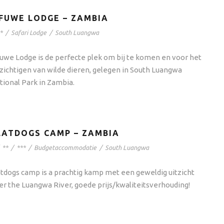
FUWE LODGE – ZAMBIA
*
/
Safari Lodge
/
South Luangwa
uwe Lodge is de perfecte plek om bij te komen en voor het
zichtigen van wilde dieren, gelegen in South Luangwa
tional Park in Zambia.
LATDOGS CAMP – ZAMBIA
**
/
***
/
Budgetaccommodatie
/
South Luangwa
atdogs camp is a prachtig kamp met een geweldig uitzicht
er the Luangwa River, goede prijs/kwaliteitsverhouding!