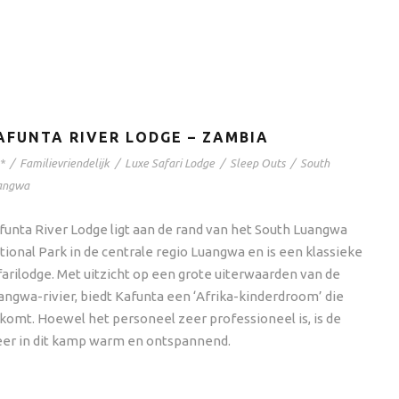
AFUNTA RIVER LODGE – ZAMBIA
*
/
Familievriendelijk
/
Luxe Safari Lodge
/
Sleep Outs
/
South
angwa
funta River Lodge ligt aan de rand van het South Luangwa
tional Park in de centrale regio Luangwa en is een klassieke
farilodge. Met uitzicht op een grote uiterwaarden van de
angwa-rivier, biedt Kafunta een ‘Afrika-kinderdroom’ die
tkomt. Hoewel het personeel zeer professioneel is, is de
eer in dit kamp warm en ontspannend.