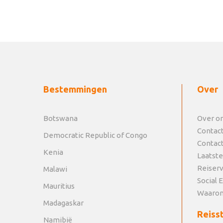
Bestemmingen
Over
Botswana
Over o
Contac
Democratic Republic of Congo
Contac
Kenia
Laatste
Reiser
Malawi
Social 
Mauritius
Waarom
Madagaskar
Reisst
Namibië