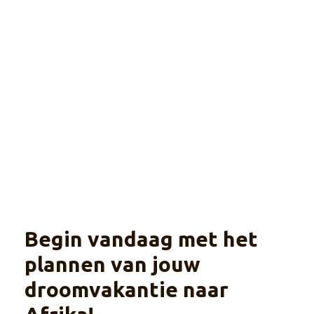
tieners! Tal van avontuurlijke excursies zoals
raften, fietsen en watersporten en een klassieke
safari voor afwisseling. Een authentieke
ontmoeting met de Masai-stam maakt het
compleet. Een vakantie om nooit te vergeten!
Begin vandaag met het
plannen van jouw
droomvakantie naar