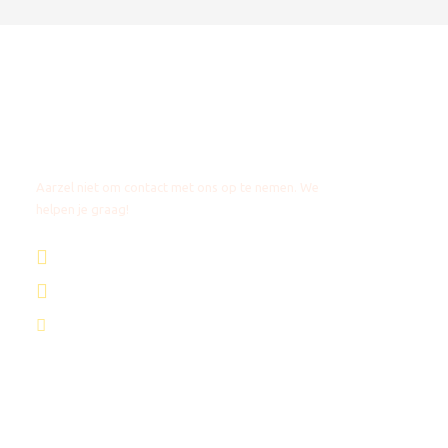
Vragen?
Aarzel niet om contact met ons op te nemen. We
helpen je graag!
+31 85 4018272
+1 8053087129
info@africantravels.com