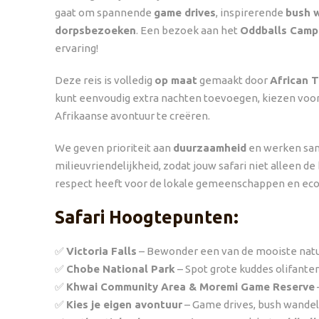
gaat om spannende
game drives
, inspirerende
bush 
dorpsbezoeken
. Een bezoek aan het
Oddballs Camp
ervaring!
Deze reis is volledig
op maat
gemaakt door
African T
kunt eenvoudig extra nachten toevoegen, kiezen voor
Afrikaanse avontuur te creëren.
We geven prioriteit aan
duurzaamheid
en werken sam
milieuvriendelijkheid, zodat jouw safari niet alleen 
respect heeft voor de lokale gemeenschappen en ec
Safari Hoogtepunten:
✅
Victoria Falls
– Bewonder een van de mooiste natu
✅
Chobe National Park
– Spot grote kuddes olifanten
✅
Khwai Community Area & Moremi Game Reserve
✅
Kies je eigen avontuur
– Game drives, bush wande