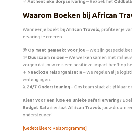
✅
Authentieke dorpservaring
– Bezoek het
Oddball
Waarom Boeken bij African Tra
Wanneer je boekt bij
African Travels
, profiteer je v
ervaring te creëren.
🌍
Op maat gemaakt voor jou
– We zijn gespecialisee
🌱
Duurzaam reizen
– We werken samen met milieuvr
zorgen dat jouw reis een positieve impact heeft op h
✈️
Naadloze reisorganisatie
– We regelen al je logist
verlengingen.
⏳
24/7 Ondersteuning
– Ons team staat altijd klaar o
Klaar voor een luxe en unieke safari ervaring?
Boek
Budget Safari
en laat
African Travels
jouw droomreis
ondersteunen!
[Gedetailleerd Reisprogramma]