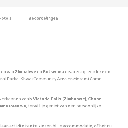
Foto's
Beoordelingen
nten van
Zimbabwe
en
Botswana
ervaren op een luxe en
tional Parke, Khwai Community Area en Moremi Game
 verkennen zoals
Victoria Falls (Zimbabwe)
,
Chobe
ame Reserve
, terwijl je geniet van een persoonlijke
 aan activiteiten te kiezen bij je accommodatie, of het nu