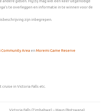
 de andere gidsen. Hij/zij mag wel een keer uitgenodigd
ega’s te overleggen en informatie in te winnen voor de
isbeschrijving zijn inbegrepen.
 Community Area
en
Moremi Game Reserve
cruise in Victoria Falls etc.
Victoria Falls (Zimbabwe) – Maun (Botswana)