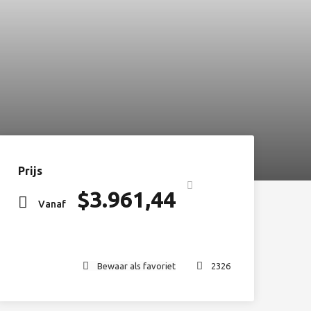
Prijs
$
3.961,44
Vanaf
Bewaar als favoriet
2326