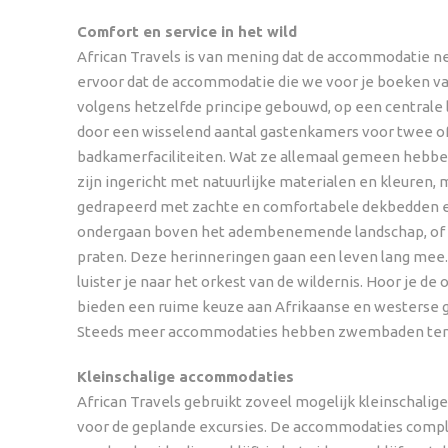
Comfort en service in het wild
African Travels is van mening dat de accommodatie net
ervoor dat de accommodatie die we voor je boeken van 
volgens hetzelfde principe gebouwd, op een centrale
door een wisselend aantal gastenkamers voor twee of
badkamerfaciliteiten. Wat ze allemaal gemeen hebben,
zijn ingericht met natuurlijke materialen en kleuren
gedrapeerd met zachte en comfortabele dekbedden en h
ondergaan boven het adembenemende landschap, of on
praten. Deze herinneringen gaan een leven lang mee. ’s 
luister je naar het orkest van de wildernis. Hoor je de
bieden een ruime keuze aan Afrikaanse en westerse g
Steeds meer accommodaties hebben zwembaden tenzij 
Kleinschalige accommodaties
African Travels gebruikt zoveel mogelijk kleinschalige
voor de geplande excursies. De accommodaties comple