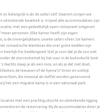
 zo belangrijk is als de safari zelf. Daarom zorgen we
uitstekende kwaliteit is. Vrijwel alle accommodaties zijn
 locatie, met een gedeeltelijk open restaurant omgeven
 meer personen. Elke kamer heeft zijn eigen
 is de onvergelijkbare, unieke safari-sfeer. De kamers
, met romantische klamboes die over grote bedden zijn
eerlijk fris beddengoed. Stel je voor dat je de zon ziet
der de sterrenhemel bij het vuur in de buitenlucht kunt
Nachts slaap je als een roos, en als je dat niet doet,
 olifanten, de leeuwen of de hyena’s? Diner en ontbijt
erechten, die meestal als buffet worden geserveerd.
het een migratie kamp is in een nationaal park.
 locaties met een prachtig uitzicht en uitstekende ligging
menteren de reiservaring. Bij de accommodaties diner je