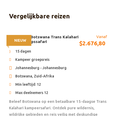
Accommodatie & maaltijden zoals in
reisbeschrijving vermeld
Vergelijkbare reizen
Gedeelde transfers in de lucht, op de weg en
tussen de accommodaties, startend in Livingstone
en eindigend in Maun
Vanaf
15 dagen – Botswana Trans Kalahari
Taxes
NIEUW
Kleine Groepssafari
$
2.676,80
Boekingskosten
15 dagen
Travel App met offline togang tot reisschema
Kampeer groepsreis
Reisdocumentatie
Johannesburg - Johannesburg
24/7 assistentie
Botswana, Zuid-Afrika
Dekking door Garantiefonds en
Min leeftijd: 12
Calamiteitenfonds (NL)
Max deelnemers 12
Beleef Botswana op een betaalbare 15-daagse Trans
Exclusief
Kalahari kampeersafari. Ontdek pure wildernis,
Internationale vluchten (bij te boeken via African
wildrijke gebieden en reis veilig met deskundige