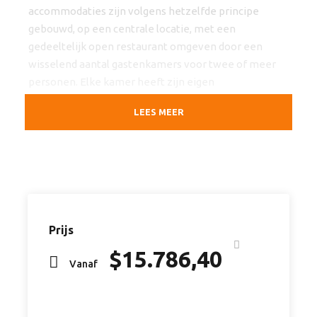
accommodaties zijn volgens hetzelfde principe
gebouwd, op een centrale locatie, met een
gedeeltelijk open restaurant omgeven door een
wisselend aantal gastenkamers voor twee of meer
personen. Elke kamer heeft zijn eigen
badkamerfaciliteiten. Wat ze allemaal gemeen
LEES MEER
hebben, is de onvergelijkbare, unieke safari-sfeer. De
kamers zijn ingericht met natuurlijke materialen en
kleuren, met romantische klamboes die over grote
bedden zijn gedrapeerd met zachte en comfortabele
dekbedden en heerlijk fris beddengoed. Stel je voor
dat je de zon ziet ondergaan boven het
adembenemende landschap, of onder de
Prijs
sterrenhemel bij het vuur in de buitenlucht kunt
$
15.786,40
praten. Deze herinneringen gaan een leven lang
Vanaf
mee. ’s Nachts slaap je als een roos, en als je dat niet
doet, luister je naar het orkest van de wildernis. Hoor
je de olifanten, de leeuwen of de hyena’s? Diner en