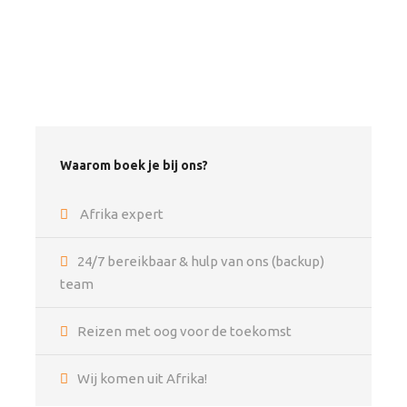
reisbeschrijving zijn inbegrepen.
Hoogtepunten
Victoria Falls
(Zambia),
Linyanti Concessions
,
Okavango Delta
en
Moremi Game Reserve
Waarom boek je bij ons?
Afrika expert
Vertrek & Aankomst
Livingstone (Zambia) – Maun (Botswana)
24/7 bereikbaar & hulp van ons (backup)
team
Vertrektijd
Reizen met oog voor de toekomst
In overleg
Wij komen uit Afrika!
Inclusief