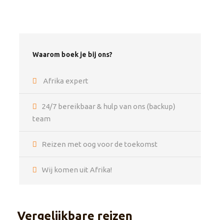
Boekingskosten
Travel App met offline toegang tot reisschema
Reisdocumentatie
Waarom boek je bij ons?
24/7 assistentie
Dekking door Garantiefonds en
Afrika expert
Calamiteitenfonds (NL)
Wildlife activiteiten en entreegelden volgens
24/7 bereikbaar & hulp van ons (backup)
gedetailleerd reisschema
team
Reizen met oog voor de toekomst
Exclusief
Internationale vluchten (bij te boeken via African
Travels)
Wij komen uit Afrika!
Maaltijden/drankjes die niet in het reisschema
staan vermeld
Reis- en annuleringsverzekering
Vergelijkbare reizen