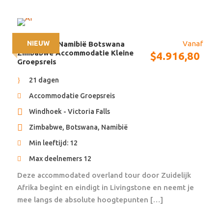
complementeren de reiservaring. Omdat we
maatwerkspecialist zijn vernemen we graag van jou
of je het fijn vindt welke faciliteiten er zijn zoals een
restaurant, zwembad, spa, gym, of je van rust houdt
NIEUW
Vanaf
21 dagen – Namibië Botswana
en midden in de natuur wilt overnachten of meer
Zimbabwe Accommodatie Kleine
$
4.916,80
Groepsreis
reuring wenst. Alle maaltijden en entree van de
parken volgens de gedetailleerde reisbeschrijving
21 dagen
zijn inbegrepen.
Accommodatie Groepsreis
Upgrades en verlenging is mogelijk.
Windhoek - Victoria Falls
Zimbabwe, Botswana, Namibië
Min leeftijd: 12
Max deelnemers 12
Reisschema
Deze accommodated overland tour door Zuidelijk
Afrika begint en eindigt in Livingstone en neemt je
mee langs de absolute hoogtepunten […]
Dag 1, 2
Victoria Falls (Zambia)