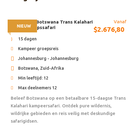
Fooien (Richtlijn is $20 per persoon per dag)
Persoonlijke uitgaven
Vanaf
15 dagen – Botswana Trans Kalahari
Visakosten
NIEUW
Kleine Groepssafari
$
2.676,80
Entreegelden voor parken en attracties die niet in
15 dagen
het gedetailleerde reisschema zijn opgenomen
Kampeer groepsreis
Het wassen van kleding
Johannesburg - Johannesburg
Botswana, Zuid-Afrika
Accommodatie
Min leeftijd: 12
12 nachten in safari lodges en tented camps op basis
van genoemde maaltijden
Max deelnemers 12
Beleef Botswana op een betaalbare 15-daagse Trans
Foto’s van Accommodatie
Kalahari kampeersafari. Ontdek pure wildernis,
wildrijke gebieden en reis veilig met deskundige
African Travels gebruikt kleinschalige locaties met
safarigidsen.
een prachtig uitzicht en uitstekende ligging voor de
geplande excursies. De accommodaties