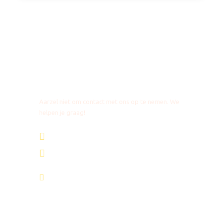
Vooruitgeboekte activiteiten
Vertrek & Aankomst
Victoria Falls (Zambia) – Kasane
Vragen?
Vertrektijd
Aarzel niet om contact met ons op te nemen. We
Nader te bepalen
helpen je graag!
+31 85 4018272
Inclusief
Accommodatie & maaltijden zoals in
+1 8053087129
reisbeschrijving vermeld
Gedeelde transfers in de lucht, op de weg en
info@africantravels.com
tussen de accommodaties, vanaf Livingstone en
eindigend in Kasane
Taxes