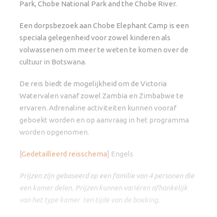
Park, Chobe National Park and the Chobe River.
Een dorpsbezoek aan Chobe Elephant Camp is een
speciala gelegenheid voor zowel kinderen als
volwassenen om meer te weten te komen over de
cultuur in Botswana.
De reis biedt de mogelijkheid om de Victoria
Watervalen vanaf zowel Zambia en Zimbabwe te
ervaren. Adrenaline activiteiten kunnen vooraf
geboekt worden en op aanvraag in het programma
worden opgenomen.
[
Gedetailleerd reisschema
] Engels
Prijzen zijn gebaseerd op een familie van 4 personen die
een kamer delen. Prijzen kunnen variëren afhankelijk
van het type kamer ten tijde van de boeking.