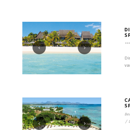
D
S
***
Di
va
C
S
Bea
/