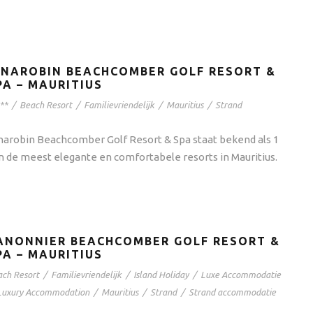
INAROBIN BEACHCOMBER GOLF RESORT &
PA – MAURITIUS
**
/
Beach Resort
/
Familievriendelijk
/
Mauritius
/
Strand
narobin Beachcomber Golf Resort & Spa staat bekend als 1
n de meest elegante en comfortabele resorts in Mauritius.
ANONNIER BEACHCOMBER GOLF RESORT &
PA – MAURITIUS
ch Resort
/
Familievriendelijk
/
Island Holiday
/
Luxe Accommodatie
Luxury Accommodation
/
Mauritius
/
Strand
/
Strand accommodatie