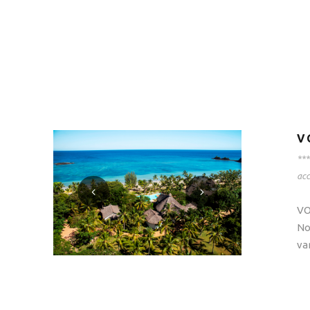
V
***
ac
VO
No
va