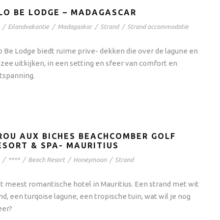
LO BE LODGE – MADAGASCAR
/
Eilandvakantie
/
Madagaskar
/
Strand
/
Strand accommodatie
o Be Lodge biedt ruime prive- dekken die over de lagune en
 zee uitkijken, in een setting en sfeer van comfort en
tspanning.
ROU AUX BICHES BEACHCOMBER GOLF
ESORT & SPA- MAURITIUS
/
****
/
Beach Resort
/
Honeymoon
/
Strand
t meest romantische hotel in Mauritius. Een strand met wit
nd, een turqoise lagune, een tropische tuin, wat wil je nog
er?