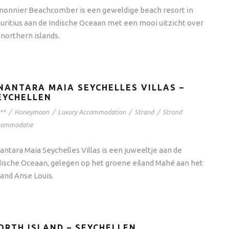
nonnier Beachcomber is een geweldige beach resort in
uritius aan de Indische Oceaan met een mooi uitzicht over
 northern islands.
NANTARA MAIA SEYCHELLES VILLAS –
EYCHELLEN
**
/
Honeymoon
/
Luxury Accommodation
/
Strand
/
Strand
commodatie
antara Maia Seychelles Villas is een juweeltje aan de
dische Oceaan, gelegen op het groene eiland Mahé aan het
rand Anse Louis.
ORTH ISLAND – SEYCHELLEN