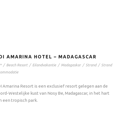
OI AMARINA HOTEL – MADAGASCAR
*
/
Beach Resort
/
Eilandvakantie
/
Madagaskar
/
Strand
/
Strand
commodatie
I Amarina Resort is een exclusief resort gelegen aan de
ord-Westelijke kust van Nosy Be, Madagascar, in het hart
n een tropisch park.