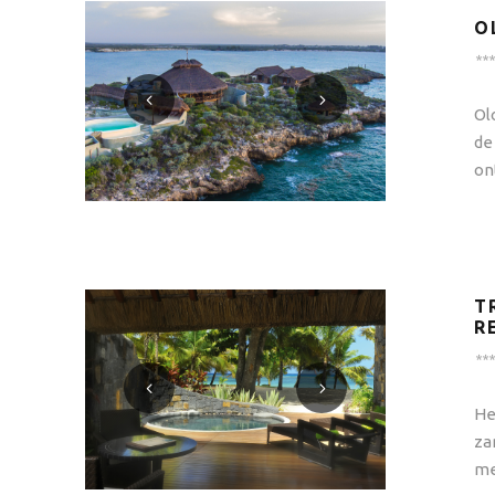
O
***
Ol
de
on
T
R
***
He
za
me