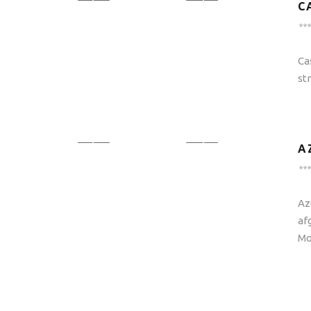
C
***
Ca
st
A
***
Az
af
Mo