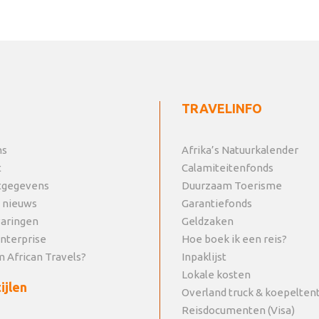
TRAVELINFO
ns
Afrika’s Natuurkalender
t
Calamiteitenfonds
tgegevens
Duurzaam Toerisme
 nieuws
Garantiefonds
varingen
Geldzaken
Enterprise
Hoe boek ik een reis?
 African Travels?
Inpaklijst
Lokale kosten
ijlen
Overland truck & koepelten
Reisdocumenten (Visa)