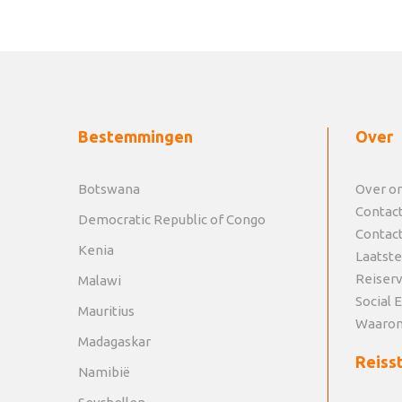
Bestemmingen
Over
Botswana
Over o
Contac
Democratic Republic of Congo
Contac
Kenia
Laatste
Reiser
Malawi
Social 
Mauritius
Waarom
Madagaskar
Reisst
Namibië