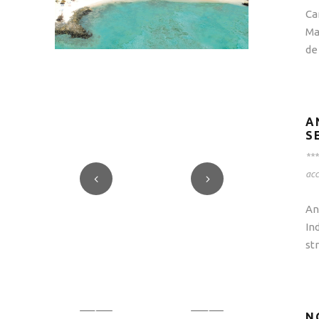
Ca
Ma
de
A
S
***
ac
An
In
st
N