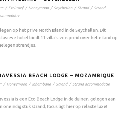
**
/
Exclusief
/
Honeymoon
/
Seychellen
/
Strand
/
Strand
commodatie
legen op het prive North Island in de Seychellen. Dit
clusieve hotel biedt 11 villa's, verspreid over het eiland op
gelegen strandjes.
RAVESSIA BEACH LODGE – MOZAMBIQUE
*
/
Honeymoon
/
Inhambane
/
Strand
/
Strand accommodatie
avessia is een Eco Beach Lodge in de duinen, gelegen aan
n oneindig stuk strand, focus ligt hier op relaxte luxe!