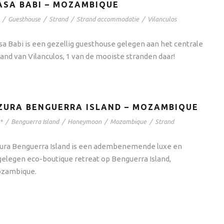
ASA BABI – MOZAMBIQUE
/
Guesthouse
/
Strand
/
Strand accommodatie
/
Vilanculos
sa Babi is een gezellig guesthouse gelegen aan het centrale
rand van Vilanculos, 1 van de mooiste stranden daar!
ZURA BENGUERRA ISLAND – MOZAMBIQUE
*
/
Benguerra Island
/
Honeymoon
/
Mozambique
/
Strand
ura Benguerra Island is een adembenemende luxe en
gelegen eco-boutique retreat op Benguerra Island,
zambique.