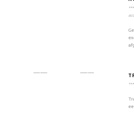
***
ac
Ge
ex
af
T
***
Tr
ee