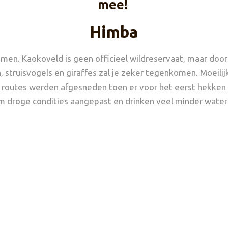
mee!
Himba
men. Kaokoveld is geen officieel wildreservaat, maar door
 struisvogels en giraffes zal je zeker tegenkomen. Moeilij
ie routes werden afgesneden toen er voor het eerst hekken
m droge condities aangepast en drinken veel minder water d