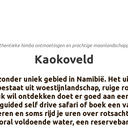
thentieke himba ontmoetingen en prachtige maanlandschapp
Kaokoveld
zonder uniek gebied in Namibië. Het u
estaat uit woestijnlandschap, ruige r
tuk wil ontdekken doet er goed aan ee
uided self drive safari of boek een v
eren en soms rijd je uren over rotsacht
ral voldoende water, een reserveban