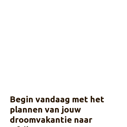
Botswana
Explore
Ontdek in een kleine groep de highlights van
beide landen. Camping of lodge overnachting.
Begin vandaag met het
plannen van jouw
droomvakantie naar