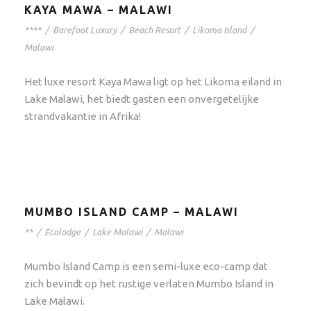
KAYA MAWA – MALAWI
****
/
Barefoot Luxury
/
Beach Resort
/
Likoma Island
/
Malawi
Het luxe resort Kaya Mawa ligt op het Likoma eiland in
Lake Malawi, het biedt gasten een onvergetelijke
strandvakantie in Afrika!
MUMBO ISLAND CAMP – MALAWI
**
/
Ecolodge
/
Lake Malawi
/
Malawi
Mumbo Island Camp is een semi-luxe eco-camp dat
zich bevindt op het rustige verlaten Mumbo Island in
Lake Malawi.