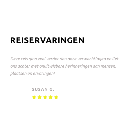
REISERVARINGEN
Deze reis ging veel verder dan onze verwachtingen en liet
ons achter met onuitwisbare herinneringen aan mensen,
plaatsen en ervaringen!
SUSAN G.
Privé safari Oeganda, Tanzania, Botswana
en Zuid-Afrika