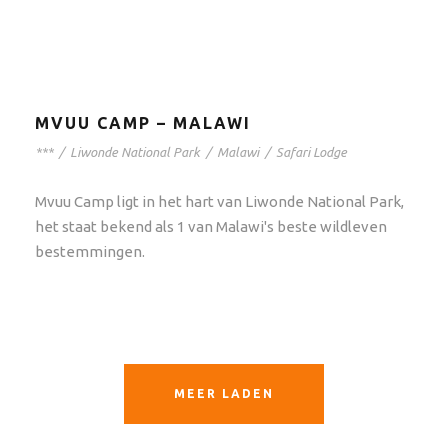
MVUU CAMP – MALAWI
***
/
Liwonde National Park
/
Malawi
/
Safari Lodge
Mvuu Camp ligt in het hart van Liwonde National Park,
het staat bekend als 1 van Malawi's beste wildleven
bestemmingen.
MEER LADEN