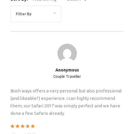
Vertrektijd
14:00 p.m. op dag 1 van de tour
Inclusief
Kampeeruitrusting en benodigdheden (ruime
safari koepeltenten met schuimrubber matrassen)
Comfortabele hotelkamer in Victoria Falls
Anonymous
Couple Traveller
Alle transfers en activiteiten volgens het
reisschema
Bush ways offers a very personal but also professional
Alle maaltijden zoals aangegeven (B – ontbijt, L –
(and likeable?) experience. I can highly recommend
lunch, D – diner)
them, our Safari 2017 was simply perfect and we have
Thee/Koffie
done a few Safaris already.
Diensten van een professionele safarigids en
assistent