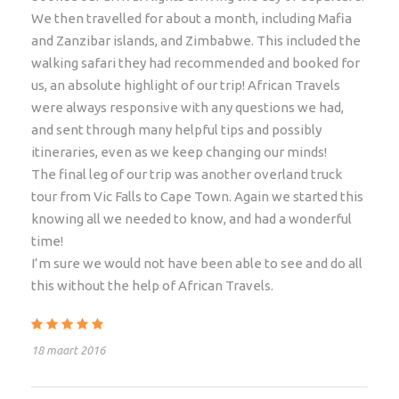
vroeg ontbijt en laat in de middag wanneer het
We then travelled for about a month, including Mafia
koeler is. De deelnemers moeten fit genoeg zijn om
and Zanzibar islands, and Zimbabwe. This included the
verspreid over een dag 15 -20 km te kunnen lopen.
walking safari they had recommended and booked for
Een groot deel van de tijd wordt besteed aan het
us, an absolute highlight of our trip! African Travels
volgen van groot wild, voornamelijk neushoorns en
were always responsive with any questions we had,
leeuwen, al is de laatste moeilijker te vinden. Het
and sent through many helpful tips and possibly
luipaard is notoir moeilijk te volgen maar is een ​​dier
itineraries, even as we keep changing our minds!
van gewoonten en heeft de neiging terug te keren
The final leg of our trip was another overland truck
naar dezelfde gebieden. Er is een veel grotere kans
tour from Vic Falls to Cape Town. Again we started this
om het overig wild te spotten tijdens hun
knowing all we needed to know, and had a wonderful
drinkmomenten rond de waterplaatsen. Het midden
time!
van de dag wordt ofwel doorgebracht in het kamp of
I’m sure we would not have been able to see and do all
bij een waterpoel waar de lunch wordt geserveerd.
this without the help of African Travels.
Na zonsondergang keert u terug naar het kamp voor
een apperetief, een warme douche, het diner en
drankjes rondom het vuur.
18 maart 2016