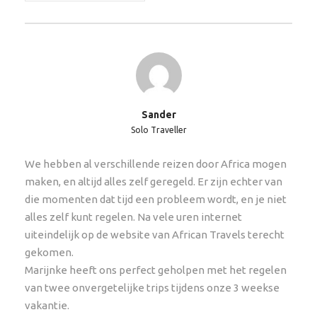
campings bevinden zich vrijwel altijd bij een
waterput waarop je vanaf het kamp een
prachtig uitzicht hebt.
Restrictions
Sander
Minimum leeftijd 16 jaar
Solo Traveller
Goed ter been
We hebben al verschillende reizen door Africa mogen
Hotel Pickup
maken, en altijd alles zelf geregeld. Er zijn echter van
die momenten dat tijd een probleem wordt, en je niet
Op dag 1 van de safari wordt je om 08:00 uur
alles zelf kunt regelen. Na vele uren internet
opgehaald bij je accommodatie in Victoria Falls,
uiteindelijk op de website van African Travels terecht
Zimbabwe
gekomen.
Marijnke heeft ons perfect geholpen met het regelen
van twee onvergetelijke trips tijdens onze 3 weekse
vakantie.
Start- en Eindpunt