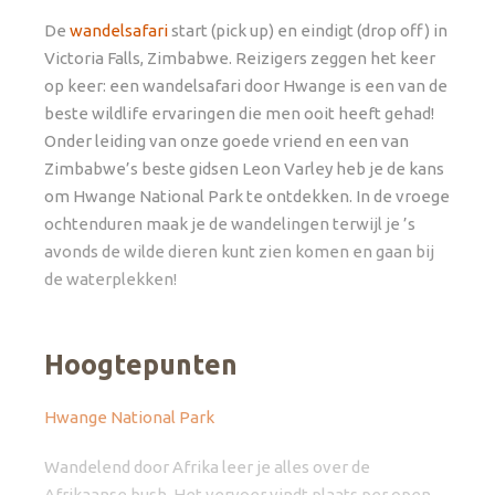
De
wandelsafari
start (pick up) en eindigt (drop off) in
Victoria Falls, Zimbabwe. Reizigers zeggen het keer
op keer: een wandelsafari door Hwange is een van de
beste wildlife ervaringen die men ooit heeft gehad!
Onder leiding van onze goede vriend en een van
Zimbabwe’s beste gidsen Leon Varley heb je de kans
om Hwange National Park te ontdekken. In de vroege
ochtenduren maak je de wandelingen terwijl je ’s
avonds de wilde dieren kunt zien komen en gaan bij
de waterplekken!
Hoogtepunten
Hwange National Park
Wandelend door Afrika leer je alles over de
Afrikaanse bush. Het vervoer vindt plaats per open