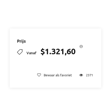
Dag 1
Hwange National Park
Je wordt opgehaald van je hotel, camping of hostel
om 8.00 uur voor de start van de safari. De rit naar
Hwange National Park duurt ongeveer 2 uur. Zodra je
in het park bent vervolgt de reis zich over
Prijs
onverharde paden en is de safari echt begonnen. Je
$
1.321,60
kunt nu al allerlei wild aanschouwen. Bij Vikani wordt
Vanaf
er gekampeerd, dit is aan de rand van de Lukosi rivier.
Vikani kamp is een geweldige locatie met een kleine
klif met uitzicht over de favoriete drinkplaatsen voor
olifanten en andere wilde dieren en het is niet
Bewaar als favoriet
2371
ongebruikelijk om olifanten te zien drinken direct
naast de eettent.
Bij aankomst is het kamp al volledig opgebouwd. Je
krijgt de kans je even op te frissen en te installeren in
uw luxe safari tent om vervolgens te gaan lunchen.