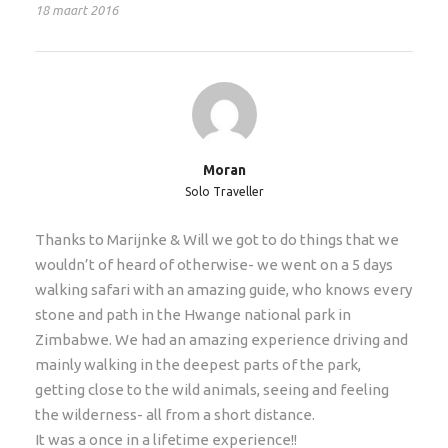
Extra nachten / verlenging reisschema
18 maart 2016
Reisschema
Moran
Introductie
Solo Traveller
De wandelsafari start (pick up) en eindigt (drop off) in
Thanks to Marijnke & Will we got to do things that we
Victoria Falls, Zimbabwe. Reizigers zeggen het keer
wouldn’t of heard of otherwise- we went on a 5 days
op keer: een wandelsafari door Hwange is een van de
walking safari with an amazing guide, who knows every
beste wildlife ervaringen die men ooit heeft gehad!
stone and path in the Hwange national park in
Onder leiding van onze goede vriend en een van
Zimbabwe. We had an amazing experience driving and
Zimbabwe’s beste gidsen Leon Varley heb je de kans
mainly walking in the deepest parts of the park,
om Hwange National Park te ontdekken. In de vroege
getting close to the wild animals, seeing and feeling
ochtenduren maak je de wandelingen terwijl je ’s
the wilderness- all from a short distance.
avonds de wilde dieren kunt zien komen en gaan bij
It was a once in a lifetime experience!!