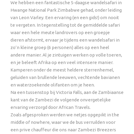
We hebben een fantastische 5-daagse wandelsafari in
Victoria Falls – Victoria Falls
Hwange National Park Zimbabwe gehad, onder leiding
van Leon Varley. Een ervaring (en een gids!) om nooit
Vertrektijd
te vergeten. In tegenstelling tot de gemiddelde safari
Vertrek om 08h00 op dag 1 van de reis
waar een hele meute landrovers op een groepje
dieren afstormt, ervaar je tijdens een wandelsafari in
zo’n kleine groep (6 personen) alles op een heel
Inclusief
andere manier. Al je zintuigen werken op volle toeren,
Transport
en je beleeft Afrika op een veel intensere manier.
Volpension (3 maaltijden per dag inclusief
Kamperen onder de meest heldere sterrenhemel,
drankjes)
geluiden van brullende leeuwen, vechtende bavianen
Safaritent met strecherbedden en beddegoed
en waterzoekende olifanten om je heen.
Na een tussenstop bij Victoria Falls, aan de Zambiaanse
Wegenbelasting
kant van de Zambezi de volgende onvergetelijke
Diensverlening reisleider, chauffeur en kok
ervaring verzorgd door African Travels.
24/7 assistentie
Zoals afgesproken werden we netjes opgepikt in the
middle of nowhere, waar we de bus verruilden voor
Dekking garantiefonds
een prive chauffeur die ons naar Zambezi Breezers