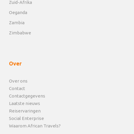
kampen waar niets mag worden achtergelaten.
Zuid-Afrika
Tijdens een safari zijn ze exclusief voorbehouden
Oeganda
aan een enkele partij.
Zambia
Zimbabwe
Kaart
Over
Over ons
Contact
Contactgegevens
Laatste nieuws
Reiservaringen
Social Enterprise
Waarom African Travels?