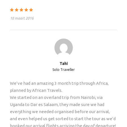
de waterplekken!
Wandelend door Afrika leer je alles over de
Afrikaanse bush. Het vervoer vindt plaats per open
18 maart 2016
safaritruck. Je gids is Leon Varley en een traditionele
Matabele tracker. De gids is volledig bevoegd
bewapend en heeft een goed gevulde EHBO-kit en
een satelliet-telefoon. De tracker heeft een back-up
wapen en extra water. De kampeertereinen zijn
comfortabel waarbij je slaapt in traditionele grote
Tahi
tenten waar je in kan staan. Ze zijn voorzien van een
Solo Traveller
bush badkamer en-suite met comfortabele bedden
en beddengoed. Het diner vindt plaats rond het
We’ve had an amazing 3 month trip through Africa,
kampvuur of in een eettent met uitzicht over de
planned by African Travels.
rivier. Alle kamp klusjes, bereidingen en wasservice
We started on an overland trip from Nairobi, via
worden uitgevoerd door ervaren kamp personeel.
Uganda to Dar es Salaam, they made sure we had
everything we needed organised before our arrival,
Safari wandelingen
and even helped us get sorted to start the tour as we’d
Wandelingen worden genomen in de ochtend na een
booked our arrival flights arriving the day of departure!