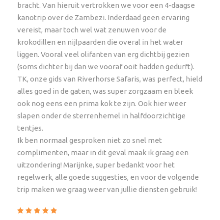
bracht. Van hieruit vertrokken we voor een 4-daagse
Exclusief
kanotrip over de Zambezi. Inderdaad geen ervaring
Loakele kosten ong. USD 130
vereist, maar toch wel wat zenuwen voor de
Reis- en/of annuleringsverzekering
krokodillen en nijlpaarden die overal in het water
liggen. Vooral veel olifanten van erg dichtbij gezien
Visas
(soms dichter bij dan we vooraf ooit hadden gedurft).
Vluchten (optioneel bij te boeken)
TK, onze gids van Riverhorse Safaris, was perfect, hield
transfers van- en naar de luchthaven
alles goed in de gaten, was super zorgzaam en bleek
ook nog eens een prima kok te zijn. Ook hier weer
Fooien
slapen onder de sterrenhemel in halfdoorzichtige
Persoonlijke uitgaven
tentjes.
Ik ben normaal gesproken niet zo snel met
complimenten, maar in dit geval maak ik graag een
uitzondering! Marijnke, super bedankt voor het
Voorwaarden
regelwerk, alle goede suggesties, en voor de volgende
Minimum leeftijd 16
trip maken we graag weer van jullie diensten gebruik!
Extras/upgrades