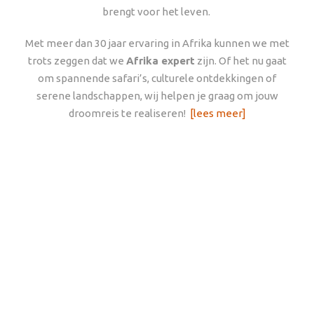
brengt voor het leven.
Met meer dan 30 jaar ervaring in Afrika kunnen we met
trots zeggen dat we
Afrika expert
zijn. Of het nu gaat
om spannende safari’s, culturele ontdekkingen of
serene landschappen, wij helpen je graag om jouw
droomreis te realiseren!
[lees meer]
Ervaar Afrika
REISSTIJLEN
Als authentieke Afrika specialisten
bieden wij