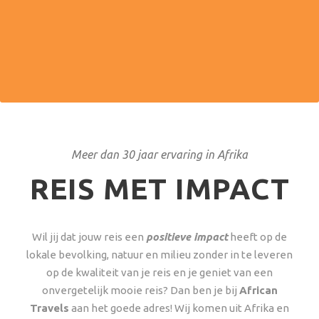
Service en kwaliteit staan bij ons voorop. Samen met
onze betrouwbare kleinschalige partners geven we net
dat beetje extra.
Meer dan 30 jaar ervaring in Afrika
REIS MET IMPACT
Wil jij dat jouw reis een
positieve impact
heeft op de
lokale bevolking, natuur en milieu zonder in te leveren
op de kwaliteit van je reis en je geniet van een
onvergetelijk mooie reis? Dan ben je bij
African
Travels
aan het goede adres! Wij komen uit Afrika en