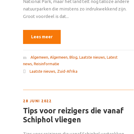
National Park, maar het land telt nog talloze andere
natuurparken die minstens zo indrukwekkend zijn.
Groot voordeel is dat...
Lees meer
Algemeen
,
Algemeen
,
Blog
,
Laatste nieuws
,
Latest
news
,
Reisinformatie
Laatste nieuws
,
Zuid-Afrika
28 JUNI 2022
Tips voor reizigers die vanaf
Schiphol vliegen
Tips voor reizigers die vanaf Schiphol vertrekken.