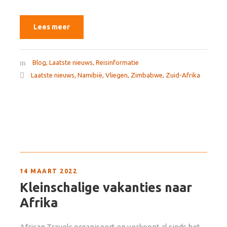
Lees meer
Blog
,
Laatste nieuws
,
Reisinformatie
Laatste nieuws
,
Namibië
,
Vliegen
,
Zimbabwe
,
Zuid-Afrika
14 MAART 2022
Kleinschalige vakanties naar
Afrika
African Travels organiseert en verkoopt al sinds het