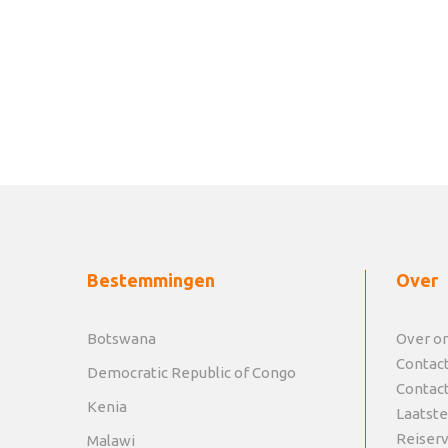
Bestemmingen
Over
Botswana
Over o
Contac
Democratic Republic of Congo
Contac
Kenia
Laatste
Reiser
Malawi