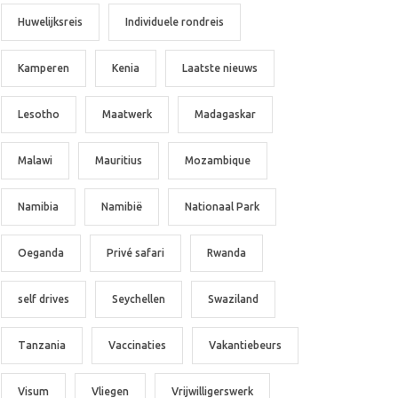
Huwelijksreis
Individuele rondreis
Kamperen
Kenia
Laatste nieuws
Lesotho
Maatwerk
Madagaskar
Malawi
Mauritius
Mozambique
Namibia
Namibië
Nationaal Park
Oeganda
Privé safari
Rwanda
self drives
Seychellen
Swaziland
Tanzania
Vaccinaties
Vakantiebeurs
Visum
Vliegen
Vrijwilligerswerk