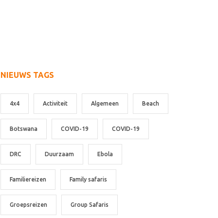
NIEUWS TAGS
4x4
Activiteit
Algemeen
Beach
Botswana
COVID-19
COVID-19
DRC
Duurzaam
Ebola
Familiereizen
Family safaris
Groepsreizen
Group Safaris