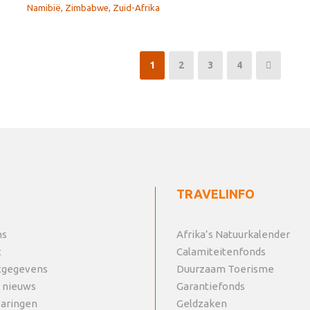
Namibië
,
Zimbabwe
,
Zuid-Afrika
1
2
3
4
TRAVELINFO
ns
Afrika’s Natuurkalender
t
Calamiteitenfonds
tgegevens
Duurzaam Toerisme
 nieuws
Garantiefonds
varingen
Geldzaken