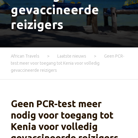
gevaccineerde
reizigers
African Travels
>
Laatste nieuws
>
Geen PCR-
test meer voor toegang tot Kenia voor volledig
gevaccineerde reizigers
Geen PCR-test meer
nodig voor toegang tot
Kenia voor volledig
gevaccineerde reizigers