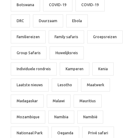
Botswana
COVID-19
COVID-19
DRC
Duurzaam
Ebola
Familiereizen
Family safaris
Groepsreizen
Group Safaris
Huwelijksreis
Individuele rondreis
Kamperen
Kenia
Laatste nieuws
Lesotho
Maatwerk
Madagaskar
Malawi
Mauritius
Mozambique
Namibia
Namibië
Nationaal Park
Oeganda
Privé safari