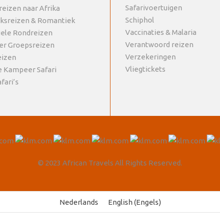
Safarivoertuigen
reizen naar Afrika
Schiphol
jksreizen & Romantiek
Vaccinaties & Malaria
uele Rondreizen
Verantwoord reizen
r Groepsreizen
Verzekeringen
eizen
Vliegtickets
e Kampeer Safari
fari’s
© 2023 African Travels All Rights Reserved.
Nederlands
English
(
Engels
)