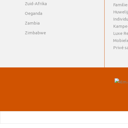
Zuid-Afrika
Familie
Huweli
Oeganda
Individ
Zambia
Kampee
Zimbabwe
Luxe R
Mobiel
Privé sa