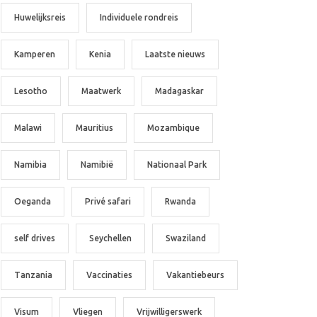
Huwelijksreis
Individuele rondreis
Kamperen
Kenia
Laatste nieuws
Lesotho
Maatwerk
Madagaskar
Malawi
Mauritius
Mozambique
Namibia
Namibië
Nationaal Park
Oeganda
Privé safari
Rwanda
self drives
Seychellen
Swaziland
Tanzania
Vaccinaties
Vakantiebeurs
Visum
Vliegen
Vrijwilligerswerk