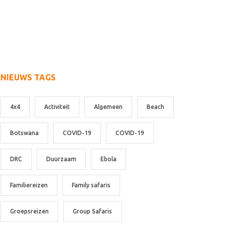
NIEUWS TAGS
4x4
Activiteit
Algemeen
Beach
Botswana
COVID-19
COVID-19
DRC
Duurzaam
Ebola
Familiereizen
Family safaris
Groepsreizen
Group Safaris