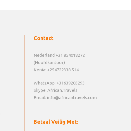
Contact
Nederland +31 854018272
(Hoofdkantoor)
Kenia: +254722338 514
WhatsApp: +31639203293
Skype: African.Travels
Email: info@africantravels.com
t
Betaal Veilig Met: