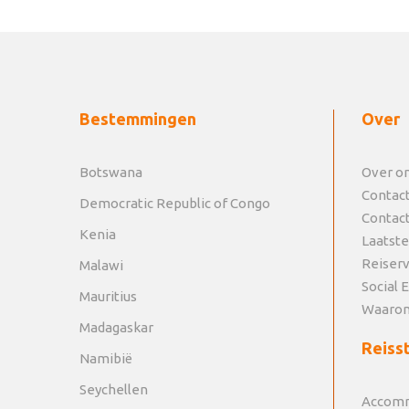
Bestemmingen
Over
Botswana
Over o
Contac
Democratic Republic of Congo
Contac
Kenia
Laatste
Reiser
Malawi
Social 
Mauritius
Waarom
Madagaskar
Reisst
Namibië
Seychellen
Accomm