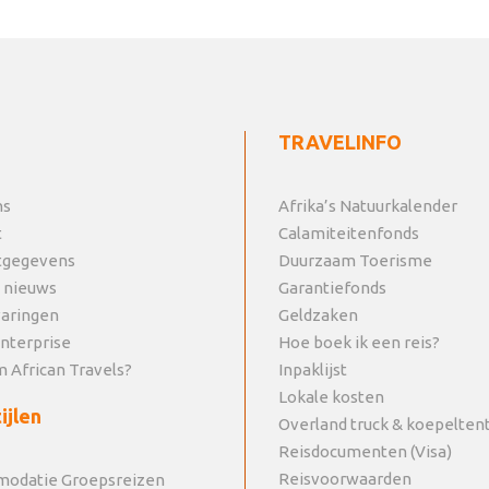
TRAVELINFO
ns
Afrika’s Natuurkalender
t
Calamiteitenfonds
tgegevens
Duurzaam Toerisme
 nieuws
Garantiefonds
varingen
Geldzaken
Enterprise
Hoe boek ik een reis?
 African Travels?
Inpaklijst
Lokale kosten
ijlen
Overland truck & koepelten
Reisdocumenten (Visa)
Reisvoorwaarden
odatie Groepsreizen