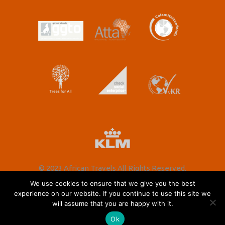
© 2023 African Travels All Rights Reserved.
We use cookies to ensure that we give you the best
experience on our website. If you continue to use this site we
will assume that you are happy with it.
Nederlands
Ok