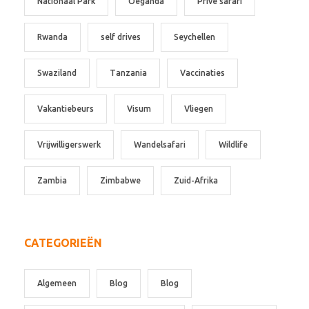
Nationaal Park
Oeganda
Privé safari
Rwanda
self drives
Seychellen
Swaziland
Tanzania
Vaccinaties
Vakantiebeurs
Visum
Vliegen
Vrijwilligerswerk
Wandelsafari
Wildlife
Zambia
Zimbabwe
Zuid-Afrika
CATEGORIEËN
Algemeen
Blog
Blog