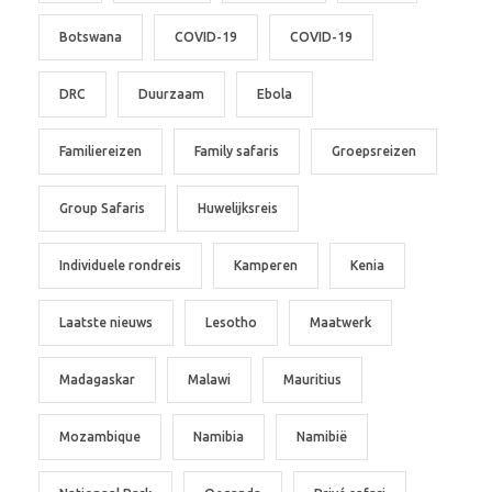
Botswana
COVID-19
COVID-19
DRC
Duurzaam
Ebola
Familiereizen
Family safaris
Groepsreizen
Group Safaris
Huwelijksreis
Individuele rondreis
Kamperen
Kenia
Laatste nieuws
Lesotho
Maatwerk
Madagaskar
Malawi
Mauritius
Mozambique
Namibia
Namibië