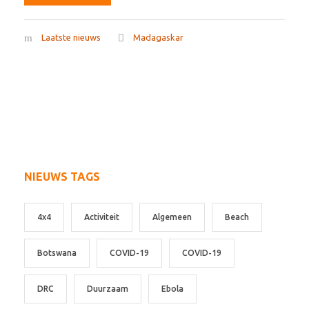
Laatste nieuws
Madagaskar
NIEUWS TAGS
4x4
Activiteit
Algemeen
Beach
Botswana
COVID-19
COVID-19
DRC
Duurzaam
Ebola