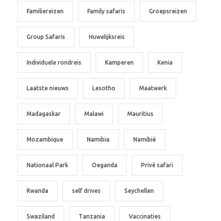
Familiereizen
Family safaris
Groepsreizen
Group Safaris
Huwelijksreis
Individuele rondreis
Kamperen
Kenia
Laatste nieuws
Lesotho
Maatwerk
Madagaskar
Malawi
Mauritius
Mozambique
Namibia
Namibië
Nationaal Park
Oeganda
Privé safari
Rwanda
self drives
Seychellen
Swaziland
Tanzania
Vaccinaties