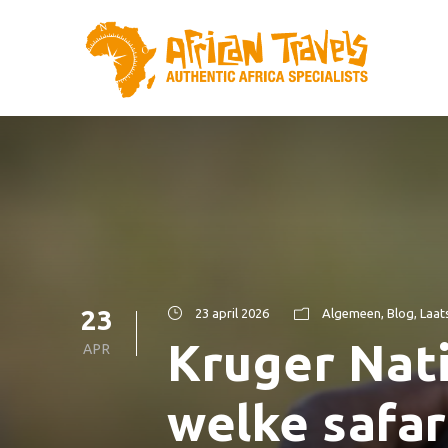
23
23 april 2026
Algemeen
,
Blog
,
Laat
Kruger Nati
APR
welke safari