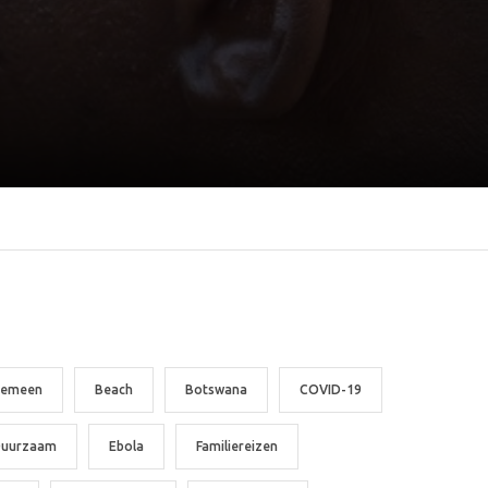
gemeen
Beach
Botswana
COVID-19
uurzaam
Ebola
Familiereizen