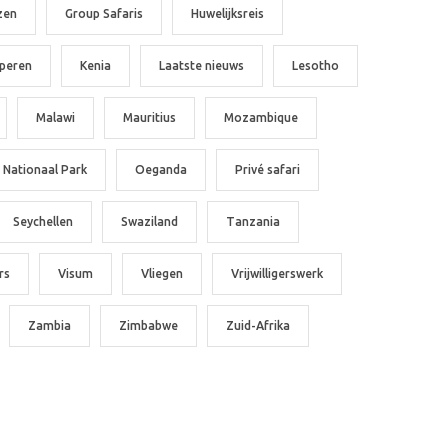
zen
Group Safaris
Huwelijksreis
peren
Kenia
Laatste nieuws
Lesotho
Malawi
Mauritius
Mozambique
Nationaal Park
Oeganda
Privé safari
Seychellen
Swaziland
Tanzania
rs
Visum
Vliegen
Vrijwilligerswerk
Zambia
Zimbabwe
Zuid-Afrika