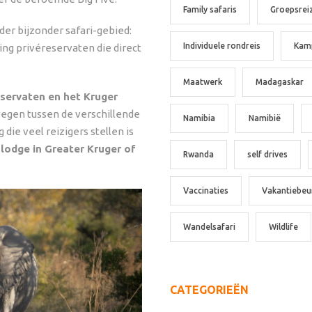
Family safaris
Groepsrei
der bijzonder safari-gebied:
Individuele rondreis
Kam
ling privéreservaten die direct
Maatwerk
Madagaskar
servaten en het Kruger
wegen tussen de verschillende
Namibia
Namibië
die veel reizigers stellen is
 lodge in Greater Kruger of
Rwanda
self drives
Vaccinaties
Vakantiebeu
Wandelsafari
Wildlife
CATEGORIEËN