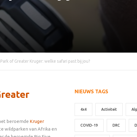
Park of Greater Kruger: welke safari past bij jou?
NIEUWS TAGS
Greater
4x4
Activiteit
Al
j het beroemde
Kruger
COVID-19
DRC
D
te wildparken van Afrika en
er de beroemde Big Five.