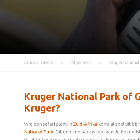
African Travels
>
Algemeen
>
Kruger National 
Kruger National Park of 
Kruger?
Wie een safari plant in
Zuid-Afrika
komt al snel uit bi
National Park
. Dit enorme park is een van de bekends
staat bekend om zijn grote populatie dieren, waarond