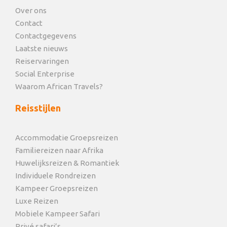
Vandaag is je laatste dag. Na het ontbijt word je naar
Over ons
Robins Camp Airstrip gebracht, vanwaar je op tijd
Contact
terugvliegt naar Victoria Falls Airport voor je vlucht
Contactgegevens
terug naar huis.
Laatste nieuws
Reiservaringen
Social Enterprise
Waarom African Travels?
Reisstijlen
Kaart
Accommodatie Groepsreizen
Familiereizen naar Afrika
Huwelijksreizen & Romantiek
Individuele Rondreizen
Kampeer Groepsreizen
Luxe Reizen
Mobiele Kampeer Safari
Privé safari’s