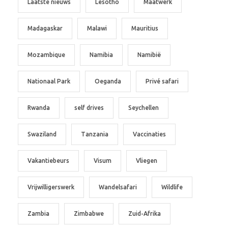
Laatste nieuws
Lesotho
Maatwerk
Madagaskar
Malawi
Mauritius
Mozambique
Namibia
Namibië
Nationaal Park
Oeganda
Privé safari
Rwanda
self drives
Seychellen
Swaziland
Tanzania
Vaccinaties
Vakantiebeurs
Visum
Vliegen
Vrijwilligerswerk
Wandelsafari
Wildlife
Zambia
Zimbabwe
Zuid-Afrika