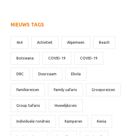
NIEUWS TAGS
4x4
Activiteit
Algemeen
Beach
Botswana
COVID-19
COVID-19
DRC
Duurzaam
Ebola
Familiereizen
Family safaris
Groepsreizen
Group Safaris
Huwelijksreis
Individuele rondreis
Kamperen
Kenia