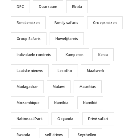
DRC
Duurzaam
Ebola
Familiereizen
Family safaris
Groepsreizen
Group Safaris
Huwelijksreis
Individuele rondreis
Kamperen
Kenia
Laatste nieuws
Lesotho
Maatwerk
Madagaskar
Malawi
Mauritius
Mozambique
Namibia
Namibië
Nationaal Park
Oeganda
Privé safari
Rwanda
self drives
Seychellen