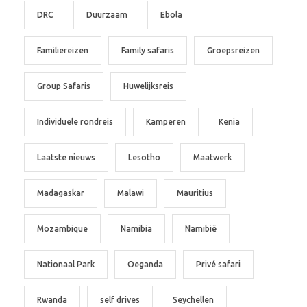
DRC
Duurzaam
Ebola
Familiereizen
Family safaris
Groepsreizen
Group Safaris
Huwelijksreis
Individuele rondreis
Kamperen
Kenia
Laatste nieuws
Lesotho
Maatwerk
Madagaskar
Malawi
Mauritius
Mozambique
Namibia
Namibië
Nationaal Park
Oeganda
Privé safari
Rwanda
self drives
Seychellen