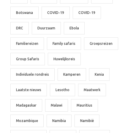
Botswana
COVID-19
COVID-19
DRC
Duurzaam
Ebola
Familiereizen
Family safaris
Groepsreizen
Group Safaris
Huwelijksreis
Individuele rondreis
Kamperen
Kenia
Laatste nieuws
Lesotho
Maatwerk
Madagaskar
Malawi
Mauritius
Mozambique
Namibia
Namibië