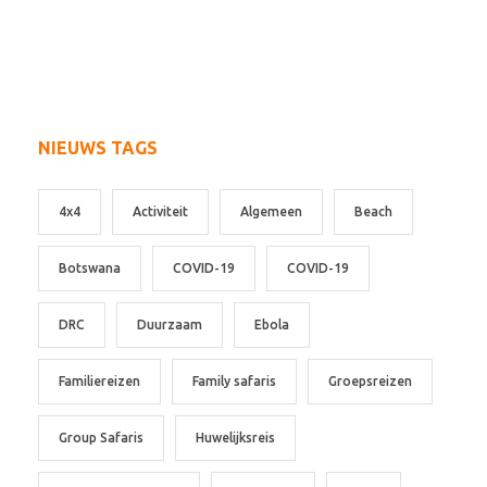
NIEUWS TAGS
4x4
Activiteit
Algemeen
Beach
Botswana
COVID-19
COVID-19
DRC
Duurzaam
Ebola
Familiereizen
Family safaris
Groepsreizen
Group Safaris
Huwelijksreis