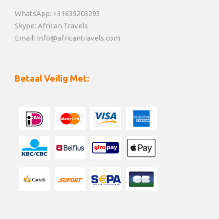
WhatsApp: +31639203293
Skype: African.Travels
Email: info@africantravels.com
Betaal Veilig Met: