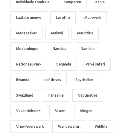
Individuele rondreis
Kamperen
Kenia
Laatste nieuws
Lesotho
Maatwerk
Madagaskar
Malawi
Mauritius
Mozambique
Namibia
Namibië
Nationaal Park
Oeganda
Privé safari
Rwanda
self drives
Seychellen
Swaziland
Tanzania
Vaccinaties
Vakantiebeurs
Visum
Vliegen
Vrijwilligerswerk
Wandelsafari
Wildlife